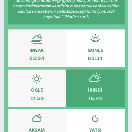
arasında geçinebileceği (güzel) ahlâk, Allâhü Teâlâ'nın
haram kıldıklarından kendisini menedecek verâ ve cahilin
İLÇE HABERLERİ
cahilce hareketlerini defedebileceği hilim (yumuşak
huyluluk)." (Hadis-i şerif)
KÜLTÜR-SANAT
KSÜ
İMSAK
GÜNEŞ
DÜNYA
03:54
05:34
ROPORTAJ
MAGAZİN
ÖĞLE
İKINDI
12:50
16:42
KADIN-AİLE
YEREL YÖNETİM
AKŞAM
YATSI
MEDYA