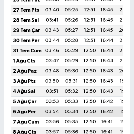
KİTAP
27 Tem Pts
03:40
05:25
12:51
16:45
20:06
HEDEF2020
28 Tem Sal
03:41
05:26
12:51
16:45
20:05
29 Tem Çar
03:43
05:27
12:51
16:45
20:04
OTOMOBİL
30 Tem Per
03:44
05:28
12:51
16:44
20:03
MİZAH
31 Tem Cum
03:46
05:29
12:50
16:44
20:02
1 Ağu Cts
03:47
05:29
12:50
16:44
20:01
TARİH
2 Ağu Paz
03:48
05:30
12:50
16:43
20:00
Genel
3 Ağu Pts
03:50
05:31
12:50
16:43
19:59
4 Ağu Sal
03:51
05:32
12:50
16:43
19:58
Politika
5 Ağu Çar
03:53
05:33
12:50
16:42
19:57
YEREL
6 Ağu Per
03:54
05:34
12:50
16:42
19:56
7 Ağu Cum
03:56
05:35
12:50
16:41
19:55
BÖLGEDEN
8 Ağu Cts
03:57
05:36
12:50
16:41
19:53