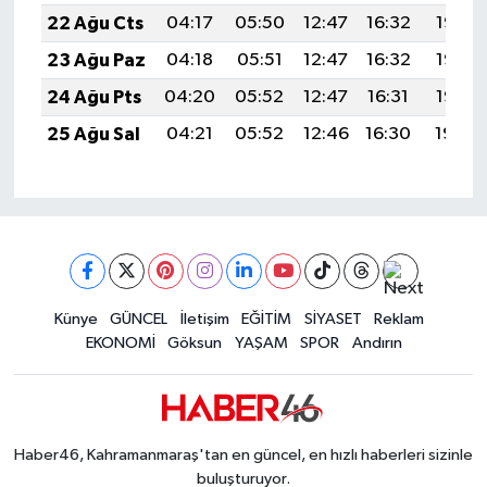
22 Ağu Cts
04:17
05:50
12:47
16:32
19:35
23 Ağu Paz
04:18
05:51
12:47
16:32
19:33
24 Ağu Pts
04:20
05:52
12:47
16:31
19:32
25 Ağu Sal
04:21
05:52
12:46
16:30
19:30
Künye
GÜNCEL
İletişim
EĞİTİM
SİYASET
Reklam
EKONOMİ
Göksun
YAŞAM
SPOR
Andırın
Haber46, Kahramanmaraş'tan en güncel, en hızlı haberleri sizinle
buluşturuyor.