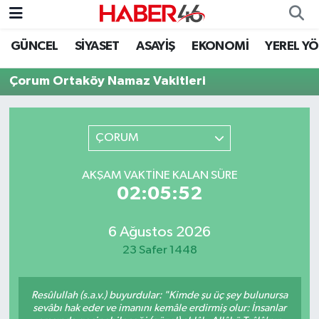
GÜNCEL
SİYASET
ASAYİŞ
EKONOMİ
YEREL Y
GÜNCEL
Nöbetçi Eczaneler
Çorum Ortaköy Namaz Vakitleri
SİYASET
Hava Durumu
EKONOMİ
Kahramanmaraş Namaz Vakitleri
ÇORUM
SPOR
Trafik Durumu
AKŞAM VAKTINE KALAN SÜRE
02:05:52
YAŞAM
Süper Lig Puan Durumu ve Fikstür
6 Ağustos 2026
TEKNOLOJİ
Tüm Manşetler
23 Safer 1448
SAĞLIK
Son Dakika Haberleri
Resûlullah (s.a.v.) buyurdular: "Kimde şu üç şey bulunursa
EĞİTİM
Haber Arşivi
sevâbı hak eder ve imanını kemâle erdirmiş olur: İnsanlar