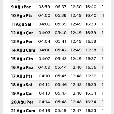
BİLİM TEKNOLOJİ
9 Ağu Paz
03:59
05:37
12:50
16:40
19:52
10 Ağu Pts
04:00
05:38
12:49
16:40
19:51
ASAYİŞ
11 Ağu Sal
04:02
05:39
12:49
16:39
19:50
SEÇİM 2015
12 Ağu Çar
04:03
05:40
12:49
16:39
19:48
13 Ağu Per
04:04
05:41
12:49
16:38
19:47
ÇEVRE
14 Ağu Cum
04:06
05:42
12:49
16:38
19:46
BİLİM VE TEKNOLOJİ
15 Ağu Cts
04:07
05:43
12:49
16:37
19:44
16 Ağu Paz
04:09
05:44
12:48
16:36
19:43
YARIŞMALAR
17 Ağu Pts
04:10
05:45
12:48
16:36
19:42
TANITIM
18 Ağu Sal
04:12
05:46
12:48
16:35
19:40
19 Ağu Çar
04:13
05:47
12:48
16:34
19:39
HABERDE İNSAN
20 Ağu Per
04:14
05:48
12:48
16:34
19:37
21 Ağu Cum
04:16
05:49
12:47
16:33
19:36