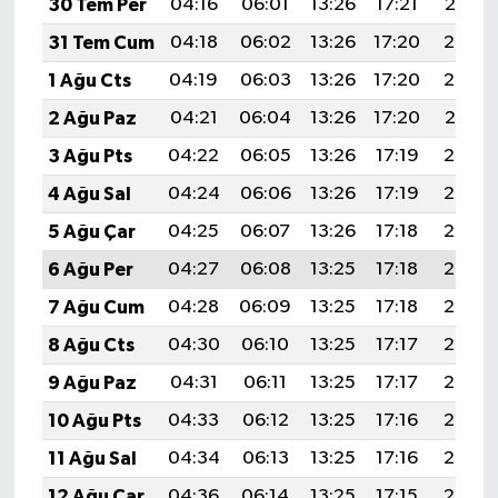
30 Tem Per
04:16
06:01
13:26
17:21
20:41
KİTAP
31 Tem Cum
04:18
06:02
13:26
17:20
20:39
HEDEF2020
1 Ağu Cts
04:19
06:03
13:26
17:20
20:38
2 Ağu Paz
04:21
06:04
13:26
17:20
20:37
OTOMOBİL
3 Ağu Pts
04:22
06:05
13:26
17:19
20:36
MİZAH
4 Ağu Sal
04:24
06:06
13:26
17:19
20:35
5 Ağu Çar
04:25
06:07
13:26
17:18
20:34
TARİH
6 Ağu Per
04:27
06:08
13:25
17:18
20:33
Genel
7 Ağu Cum
04:28
06:09
13:25
17:18
20:32
8 Ağu Cts
04:30
06:10
13:25
17:17
20:30
Politika
9 Ağu Paz
04:31
06:11
13:25
17:17
20:29
YEREL
10 Ağu Pts
04:33
06:12
13:25
17:16
20:28
11 Ağu Sal
04:34
06:13
13:25
17:16
20:26
BÖLGEDEN
12 Ağu Çar
04:36
06:14
13:25
17:15
20:25