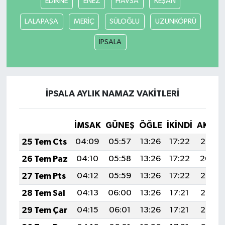
EDİRNE
ENEZ
HAVSA
KEŞAN
LALAPAŞA
MERİÇ
SÜLOĞLU
UZUNKÖPRÜ
SEÇİM 2011
İPSALA
ÜÇÜNCÜ SAYFA
BİLİMNET
İPSALA AYLIK NAMAZ VAKITLERI
Yemek
İMSAK
GÜNEŞ
ÖĞLE
İKINDI
AKŞA
SİVİL TOPLUM
25 Tem Cts
04:09
05:57
13:26
17:22
20:45
SEÇİM 2014
26 Tem Paz
04:10
05:58
13:26
17:22
20:44
27 Tem Pts
04:12
05:59
13:26
17:22
20:43
KİM KİMDİR
28 Tem Sal
04:13
06:00
13:26
17:21
20:43
ÇEK GÖNDER
29 Tem Çar
04:15
06:01
13:26
17:21
20:42