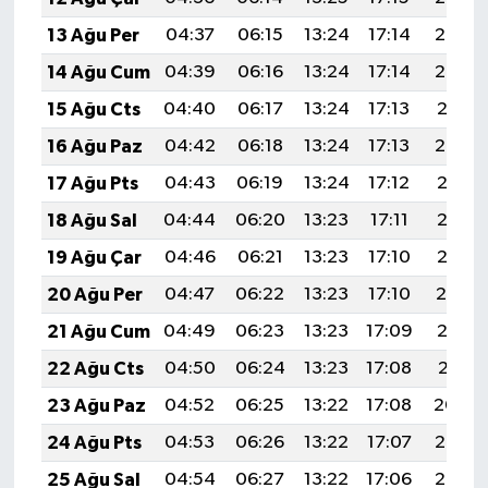
BİLİM TEKNOLOJİ
13 Ağu Per
04:37
06:15
13:24
17:14
20:24
14 Ağu Cum
04:39
06:16
13:24
17:14
20:22
ASAYİŞ
15 Ağu Cts
04:40
06:17
13:24
17:13
20:21
SEÇİM 2015
16 Ağu Paz
04:42
06:18
13:24
17:13
20:20
17 Ağu Pts
04:43
06:19
13:24
17:12
20:18
ÇEVRE
18 Ağu Sal
04:44
06:20
13:23
17:11
20:17
BİLİM VE TEKNOLOJİ
19 Ağu Çar
04:46
06:21
13:23
17:10
20:15
20 Ağu Per
04:47
06:22
13:23
17:10
20:14
YARIŞMALAR
21 Ağu Cum
04:49
06:23
13:23
17:09
20:12
TANITIM
22 Ağu Cts
04:50
06:24
13:23
17:08
20:11
23 Ağu Paz
04:52
06:25
13:22
17:08
20:09
HABERDE İNSAN
24 Ağu Pts
04:53
06:26
13:22
17:07
20:08
25 Ağu Sal
04:54
06:27
13:22
17:06
20:06