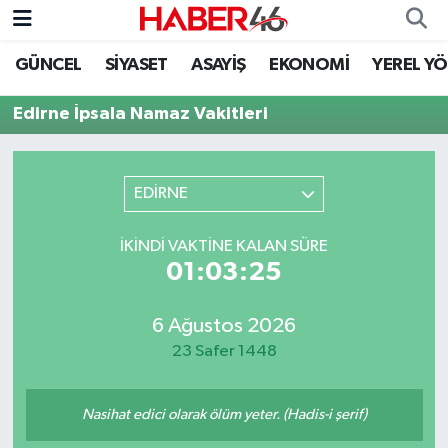
GÜNCEL
SİYASET
ASAYİŞ
EKONOMİ
YEREL Y
GÜNCEL
Nöbetçi Eczaneler
Edirne İpsala Namaz Vakitleri
SİYASET
Hava Durumu
EKONOMİ
Kahramanmaraş Namaz Vakitleri
EDİRNE
SPOR
Trafik Durumu
İKINDI VAKTINE KALAN SÜRE
01:03:25
YAŞAM
Süper Lig Puan Durumu ve Fikstür
6 Ağustos 2026
TEKNOLOJİ
Tüm Manşetler
23 Safer 1448
SAĞLIK
Son Dakika Haberleri
Nasihat edici olarak ölüm yeter. (Hadis-i şerif)
EĞİTİM
Haber Arşivi