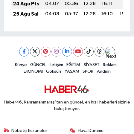
24 Ağu Pts
04:07
05:36
12:28
16:11
19:11
25 Ağu Sal
04:08
05:37
12:28
16:10
19:09
Künye
GÜNCEL
İletişim
EĞİTİM
SİYASET
Reklam
EKONOMİ
Göksun
YAŞAM
SPOR
Andırın
Haber46, Kahramanmaraş'tan en güncel, en hızlı haberleri sizinle
buluşturuyor.
Nöbetçi Eczaneler
Hava Durumu