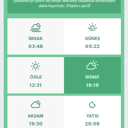
(bahşedilip senin de onları fakirlere tasadduk etmen)den
daha hayırlıdır. (Hadis-i şerif)
İLÇE HABERLERİ
KÜLTÜR-SANAT
İMSAK
GÜNEŞ
KSÜ
03:48
05:22
DÜNYA
ROPORTAJ
ÖĞLE
İKINDI
MAGAZİN
12:31
16:19
KADIN-AİLE
YEREL YÖNETİM
AKŞAM
YATSI
19:30
20:58
MEDYA