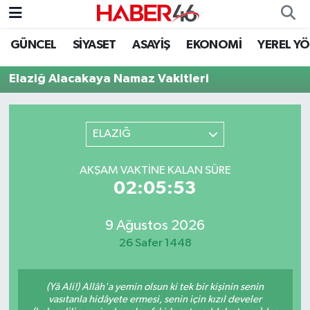
GÜNCEL
SİYASET
ASAYİŞ
EKONOMİ
YEREL Y
GÜNCEL
Nöbetçi Eczaneler
Elaziğ Alacakaya Namaz Vakitleri
SİYASET
Hava Durumu
EKONOMİ
Kahramanmaraş Namaz Vakitleri
ELAZIĞ
SPOR
Trafik Durumu
AKŞAM VAKTINE KALAN SÜRE
02:05:53
YAŞAM
Süper Lig Puan Durumu ve Fikstür
9 Ağustos 2026
TEKNOLOJİ
Tüm Manşetler
26 Safer 1448
SAĞLIK
Son Dakika Haberleri
(Yâ Ali!) Allâh'a yemin olsun ki tek bir kişinin senin
EĞİTİM
Haber Arşivi
vasıtanla hidâyete ermesi, senin için kızıl develer