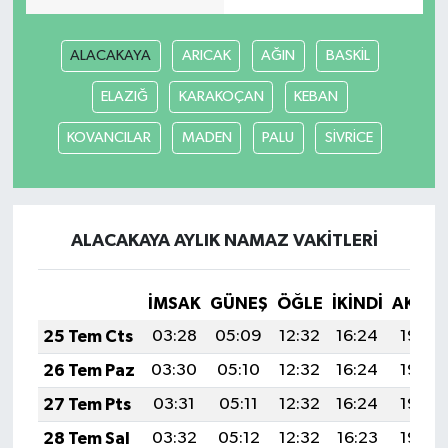
SEÇİM 2011
ALACAKAYA
ARICAK
AĞIN
BASKİL
ELAZIĞ
KARAKOÇAN
KEBAN
ÜÇÜNCÜ SAYFA
KOVANCILAR
MADEN
PALU
SİVRİCE
BİLİMNET
Yemek
ALACAKAYA AYLIK NAMAZ VAKITLERI
SİVİL TOPLUM
SEÇİM 2014
İMSAK
GÜNEŞ
ÖĞLE
İKINDI
AKŞA
25 Tem Cts
03:28
05:09
12:32
16:24
19:45
KİM KİMDİR
26 Tem Paz
03:30
05:10
12:32
16:24
19:44
ÇEK GÖNDER
27 Tem Pts
03:31
05:11
12:32
16:24
19:43
28 Tem Sal
03:32
05:12
12:32
16:23
19:42