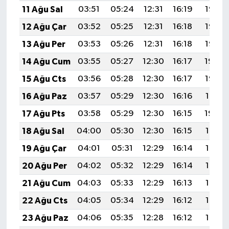
BİLİM TEKNOLOJİ
11 Ağu Sal
03:51
05:24
12:31
16:19
19:28
12 Ağu Çar
03:52
05:25
12:31
16:18
19:26
ASAYİŞ
13 Ağu Per
03:53
05:26
12:31
16:18
19:25
SEÇİM 2015
14 Ağu Cum
03:55
05:27
12:30
16:17
19:24
15 Ağu Cts
03:56
05:28
12:30
16:17
19:23
ÇEVRE
16 Ağu Paz
03:57
05:29
12:30
16:16
19:21
BİLİM VE TEKNOLOJİ
17 Ağu Pts
03:58
05:29
12:30
16:15
19:20
18 Ağu Sal
04:00
05:30
12:30
16:15
19:19
YARIŞMALAR
19 Ağu Çar
04:01
05:31
12:29
16:14
19:17
TANITIM
20 Ağu Per
04:02
05:32
12:29
16:14
19:16
21 Ağu Cum
04:03
05:33
12:29
16:13
19:15
HABERDE İNSAN
22 Ağu Cts
04:05
05:34
12:29
16:12
19:13
23 Ağu Paz
04:06
05:35
12:28
16:12
19:12