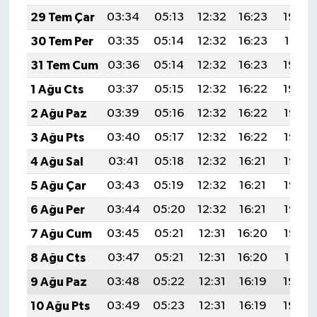
KİTAP
29 Tem Çar
03:34
05:13
12:32
16:23
19:42
HEDEF2020
30 Tem Per
03:35
05:14
12:32
16:23
19:41
31 Tem Cum
03:36
05:14
12:32
16:23
19:40
OTOMOBİL
1 Ağu Cts
03:37
05:15
12:32
16:22
19:39
MİZAH
2 Ağu Paz
03:39
05:16
12:32
16:22
19:38
3 Ağu Pts
03:40
05:17
12:32
16:22
19:37
TARİH
4 Ağu Sal
03:41
05:18
12:32
16:21
19:36
Genel
5 Ağu Çar
03:43
05:19
12:32
16:21
19:35
6 Ağu Per
03:44
05:20
12:32
16:21
19:33
Politika
7 Ağu Cum
03:45
05:21
12:31
16:20
19:32
YEREL
8 Ağu Cts
03:47
05:21
12:31
16:20
19:31
9 Ağu Paz
03:48
05:22
12:31
16:19
19:30
BÖLGEDEN
10 Ağu Pts
03:49
05:23
12:31
16:19
19:29