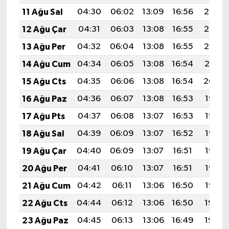
BİLİM TEKNOLOJİ
11 Ağu Sal
04:30
06:02
13:09
16:56
20:05
12 Ağu Çar
04:31
06:03
13:08
16:55
20:03
ASAYİŞ
13 Ağu Per
04:32
06:04
13:08
16:55
20:02
SEÇİM 2015
14 Ağu Cum
04:34
06:05
13:08
16:54
20:01
15 Ağu Cts
04:35
06:06
13:08
16:54
20:00
ÇEVRE
16 Ağu Paz
04:36
06:07
13:08
16:53
19:58
BİLİM VE TEKNOLOJİ
17 Ağu Pts
04:37
06:08
13:07
16:53
19:57
18 Ağu Sal
04:39
06:09
13:07
16:52
19:56
YARIŞMALAR
19 Ağu Çar
04:40
06:09
13:07
16:51
19:55
TANITIM
20 Ağu Per
04:41
06:10
13:07
16:51
19:53
21 Ağu Cum
04:42
06:11
13:06
16:50
19:52
HABERDE İNSAN
22 Ağu Cts
04:44
06:12
13:06
16:50
19:50
23 Ağu Paz
04:45
06:13
13:06
16:49
19:49