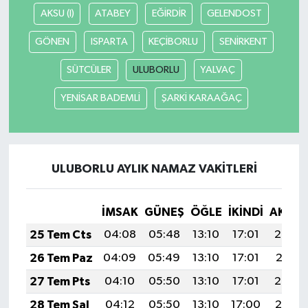
AKSU (I)
ATABEY
EĞİRDİR
GELENDOST
SEÇİM 2011
GÖNEN
ISPARTA
KEÇİBORLU
SENİRKENT
ÜÇÜNCÜ SAYFA
SÜTCÜLER
ULUBORLU
YALVAÇ
YENİSAR BADEMLİ
ŞARKİ KARAAĞAÇ
BİLİMNET
Yemek
ULUBORLU AYLIK NAMAZ VAKITLERI
SİVİL TOPLUM
SEÇİM 2014
İMSAK
GÜNEŞ
ÖĞLE
İKINDI
AKŞA
25 Tem Cts
04:08
05:48
13:10
17:01
20:22
KİM KİMDİR
26 Tem Paz
04:09
05:49
13:10
17:01
20:21
ÇEK GÖNDER
27 Tem Pts
04:10
05:50
13:10
17:01
20:20
28 Tem Sal
04:12
05:50
13:10
17:00
20:19