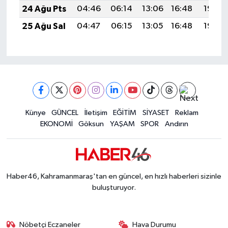
24 Ağu Pts
04:46
06:14
13:06
16:48
19:48
25 Ağu Sal
04:47
06:15
13:05
16:48
19:46
Künye
GÜNCEL
İletişim
EĞİTİM
SİYASET
Reklam
EKONOMİ
Göksun
YAŞAM
SPOR
Andırın
Haber46, Kahramanmaraş'tan en güncel, en hızlı haberleri sizinle
buluşturuyor.
Nöbetçi Eczaneler
Hava Durumu