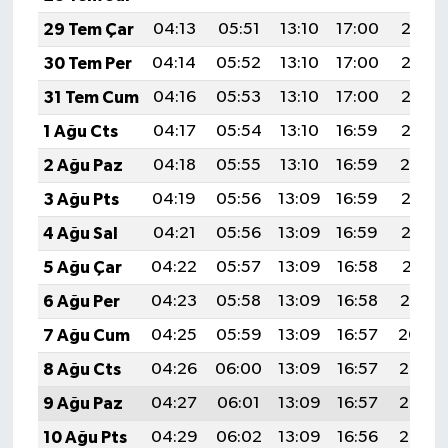
KİTAP
29 Tem Çar
04:13
05:51
13:10
17:00
20:18
HEDEF2020
30 Tem Per
04:14
05:52
13:10
17:00
20:17
31 Tem Cum
04:16
05:53
13:10
17:00
20:16
OTOMOBİL
1 Ağu Cts
04:17
05:54
13:10
16:59
20:15
MİZAH
2 Ağu Paz
04:18
05:55
13:10
16:59
20:14
3 Ağu Pts
04:19
05:56
13:09
16:59
20:13
TARİH
4 Ağu Sal
04:21
05:56
13:09
16:59
20:12
Genel
5 Ağu Çar
04:22
05:57
13:09
16:58
20:11
6 Ağu Per
04:23
05:58
13:09
16:58
20:10
Politika
7 Ağu Cum
04:25
05:59
13:09
16:57
20:09
YEREL
8 Ağu Cts
04:26
06:00
13:09
16:57
20:08
9 Ağu Paz
04:27
06:01
13:09
16:57
20:07
BÖLGEDEN
10 Ağu Pts
04:29
06:02
13:09
16:56
20:06