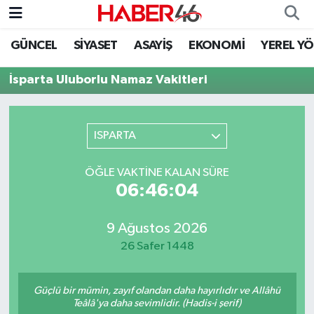
GÜNCEL
SİYASET
ASAYİŞ
EKONOMİ
YEREL Y
GÜNCEL
Nöbetçi Eczaneler
İsparta Uluborlu Namaz Vakitleri
SİYASET
Hava Durumu
EKONOMİ
Kahramanmaraş Namaz Vakitleri
ISPARTA
SPOR
Trafik Durumu
ÖĞLE VAKTINE KALAN SÜRE
06:46:04
YAŞAM
Süper Lig Puan Durumu ve Fikstür
9 Ağustos 2026
TEKNOLOJİ
Tüm Manşetler
26 Safer 1448
SAĞLIK
Son Dakika Haberleri
Güçlü bir mümin, zayıf olandan daha hayırlıdır ve Allâhü
EĞİTİM
Haber Arşivi
Teâlâ'ya daha sevimlidir. (Hadis-i şerif)