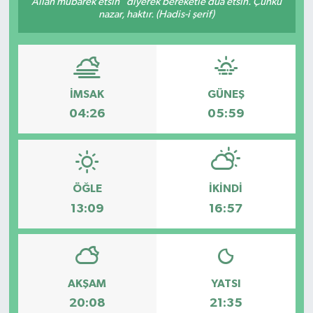
Allah mübarek etsin" diyerek bereketle dua etsin. Çünkü
nazar, haktır. (Hadis-i şerif)
İLÇE HABERLERİ
KÜLTÜR-SANAT
İMSAK
GÜNEŞ
KSÜ
04:26
05:59
DÜNYA
ROPORTAJ
ÖĞLE
İKINDI
MAGAZİN
13:09
16:57
KADIN-AİLE
YEREL YÖNETİM
AKŞAM
YATSI
20:08
21:35
MEDYA