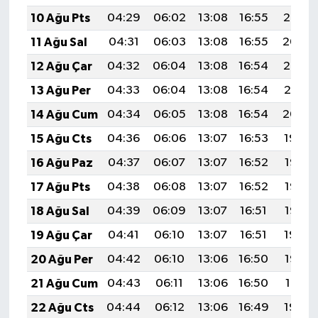
BİLİM TEKNOLOJİ
10 Ağu Pts
04:29
06:02
13:08
16:55
20:05
11 Ağu Sal
04:31
06:03
13:08
16:55
20:04
ASAYİŞ
12 Ağu Çar
04:32
06:04
13:08
16:54
20:02
SEÇİM 2015
13 Ağu Per
04:33
06:04
13:08
16:54
20:01
14 Ağu Cum
04:34
06:05
13:08
16:54
20:00
ÇEVRE
15 Ağu Cts
04:36
06:06
13:07
16:53
19:59
BİLİM VE TEKNOLOJİ
16 Ağu Paz
04:37
06:07
13:07
16:52
19:58
17 Ağu Pts
04:38
06:08
13:07
16:52
19:56
YARIŞMALAR
18 Ağu Sal
04:39
06:09
13:07
16:51
19:55
TANITIM
19 Ağu Çar
04:41
06:10
13:07
16:51
19:54
20 Ağu Per
04:42
06:10
13:06
16:50
19:52
HABERDE İNSAN
21 Ağu Cum
04:43
06:11
13:06
16:50
19:51
22 Ağu Cts
04:44
06:12
13:06
16:49
19:50