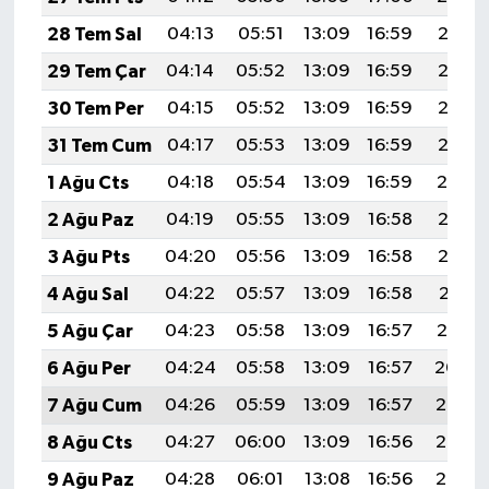
KİTAP
28 Tem Sal
04:13
05:51
13:09
16:59
20:18
HEDEF2020
29 Tem Çar
04:14
05:52
13:09
16:59
20:17
30 Tem Per
04:15
05:52
13:09
16:59
20:16
OTOMOBİL
31 Tem Cum
04:17
05:53
13:09
16:59
20:15
MİZAH
1 Ağu Cts
04:18
05:54
13:09
16:59
20:14
2 Ağu Paz
04:19
05:55
13:09
16:58
20:13
TARİH
3 Ağu Pts
04:20
05:56
13:09
16:58
20:12
Genel
4 Ağu Sal
04:22
05:57
13:09
16:58
20:11
5 Ağu Çar
04:23
05:58
13:09
16:57
20:10
Politika
6 Ağu Per
04:24
05:58
13:09
16:57
20:09
YEREL
7 Ağu Cum
04:26
05:59
13:09
16:57
20:08
8 Ağu Cts
04:27
06:00
13:09
16:56
20:07
BÖLGEDEN
9 Ağu Paz
04:28
06:01
13:08
16:56
20:06