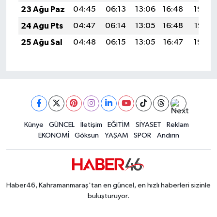
23 Ağu Paz
04:45
06:13
13:06
16:48
19:48
24 Ağu Pts
04:47
06:14
13:05
16:48
19:47
25 Ağu Sal
04:48
06:15
13:05
16:47
19:45
Künye
GÜNCEL
İletişim
EĞİTİM
SİYASET
Reklam
EKONOMİ
Göksun
YAŞAM
SPOR
Andırın
Haber46, Kahramanmaraş'tan en güncel, en hızlı haberleri sizinle
buluşturuyor.