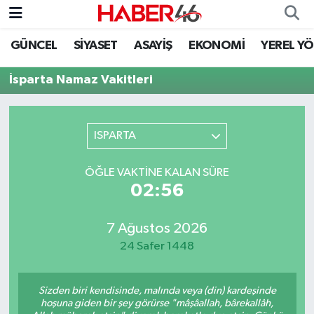
GÜNCEL
SİYASET
ASAYİŞ
EKONOMİ
YEREL Y
GÜNCEL
Nöbetçi Eczaneler
İsparta Namaz Vakitleri
SİYASET
Hava Durumu
EKONOMİ
Kahramanmaraş Namaz Vakitleri
ISPARTA
SPOR
Trafik Durumu
ÖĞLE VAKTINE KALAN SÜRE
02:56
YAŞAM
Süper Lig Puan Durumu ve Fikstür
7 Ağustos 2026
TEKNOLOJİ
Tüm Manşetler
24 Safer 1448
SAĞLIK
Son Dakika Haberleri
Sizden biri kendisinde, malında veya (din) kardeşinde
EĞİTİM
Haber Arşivi
hoşuna giden bir şey görürse "mâşâallah, bârekallâh,