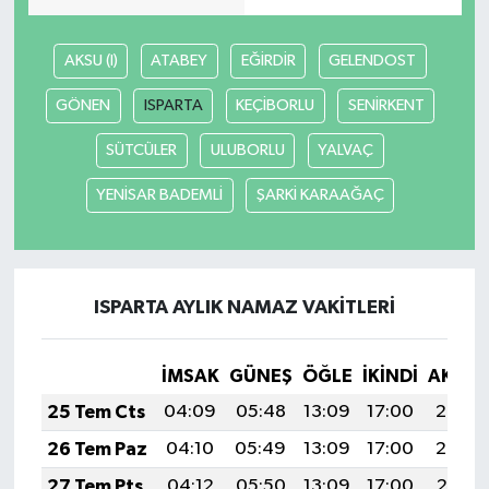
SEÇİM 2011
AKSU (I)
ATABEY
EĞİRDİR
GELENDOST
GÖNEN
ISPARTA
KEÇİBORLU
SENİRKENT
ÜÇÜNCÜ SAYFA
SÜTCÜLER
ULUBORLU
YALVAÇ
BİLİMNET
YENİSAR BADEMLİ
ŞARKİ KARAAĞAÇ
Yemek
SİVİL TOPLUM
ISPARTA AYLIK NAMAZ VAKITLERI
SEÇİM 2014
İMSAK
GÜNEŞ
ÖĞLE
İKINDI
AKŞA
KİM KİMDİR
25 Tem Cts
04:09
05:48
13:09
17:00
20:20
ÇEK GÖNDER
26 Tem Paz
04:10
05:49
13:09
17:00
20:20
27 Tem Pts
04:12
05:50
13:09
17:00
20:19