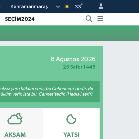
°
Kahramanmaraş
11
33
18
SEÇİM2024
32
38
03
8 Ağustos 2026
14
25 Safer 1448
 haksız yere hüküm verir, bu Cehennem'dedir. Bir
küm verir, işte bu, Cennet'tedir. (Hadis-i şerif)
AKŞAM
YATSI