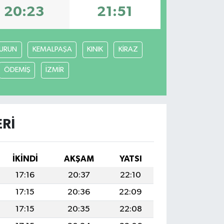
20:23
21:51
URUN
KEMALPAŞA
KINIK
KİRAZ
ÖDEMİŞ
İZMİR
RI
İKINDI
AKŞAM
YATSI
17:16
20:37
22:10
17:15
20:36
22:09
17:15
20:35
22:08