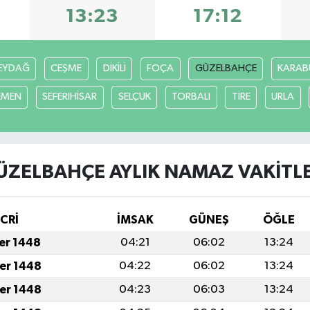
13:23
17:12
EYDAĞ
CEŞME
DİKİLİ
FOÇA
GÜZELBAHÇE
KARAB
EMEN
SEFERIHİSAR
SELÇUK
TORBALI
TİRE
URLA
ÜZELBAHÇE AYLIK NAMAZ VAKITLE
İCRİ
İMSAK
GÜNEŞ
ÖĞLE
fer 1448
04:21
06:02
13:24
fer 1448
04:22
06:02
13:24
fer 1448
04:23
06:03
13:24