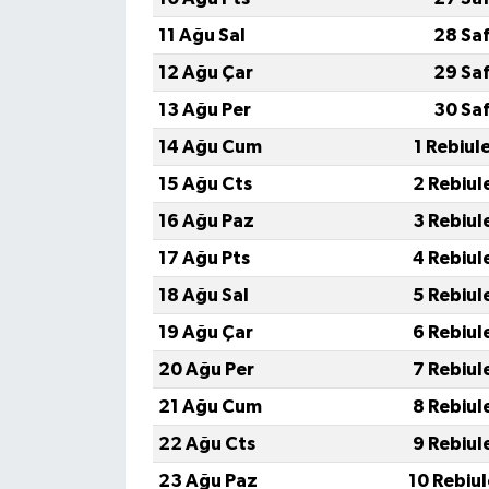
KİTAP
11 Ağu Sal
28 Sa
HEDEF2020
12 Ağu Çar
29 Sa
13 Ağu Per
30 Sa
OTOMOBİL
14 Ağu Cum
1 Rebiul
MİZAH
15 Ağu Cts
2 Rebiul
16 Ağu Paz
3 Rebiul
TARİH
17 Ağu Pts
4 Rebiul
Genel
18 Ağu Sal
5 Rebiul
19 Ağu Çar
6 Rebiul
Politika
20 Ağu Per
7 Rebiul
YEREL
21 Ağu Cum
8 Rebiul
22 Ağu Cts
9 Rebiul
BÖLGEDEN
23 Ağu Paz
10 Rebiu