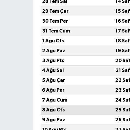
28 Tem Sal
14 Sa
29 Tem Çar
15 Sa
SEÇİM 2011
30 Tem Per
16 Sa
ÜÇÜNCÜ SAYFA
31 Tem Cum
17 Sa
1 Ağu Cts
18 Sa
BİLİMNET
2 Ağu Paz
19 Sa
Yemek
3 Ağu Pts
20 Sa
4 Ağu Sal
21 Sa
SİVİL TOPLUM
5 Ağu Çar
22 Sa
SEÇİM 2014
6 Ağu Per
23 Sa
7 Ağu Cum
24 Sa
KİM KİMDİR
8 Ağu Cts
25 Sa
ÇEK GÖNDER
9 Ağu Paz
26 Sa
10 Ağu Pts
27 Sa