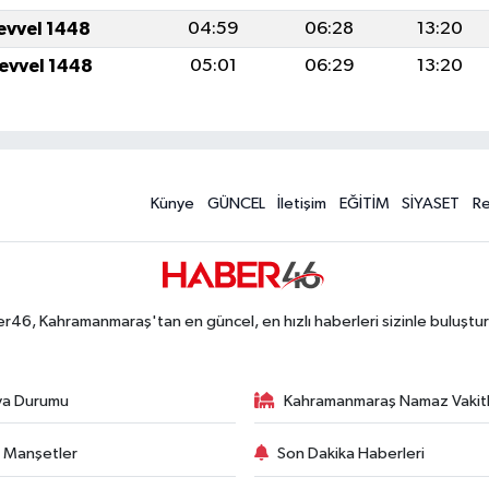
levvel 1448
04:59
06:28
13:20
levvel 1448
05:01
06:29
13:20
Künye
GÜNCEL
İletişim
EĞİTİM
SİYASET
R
r46, Kahramanmaraş'tan en güncel, en hızlı haberleri sizinle buluştur
va Durumu
Kahramanmaraş Namaz Vakitl
 Manşetler
Son Dakika Haberleri