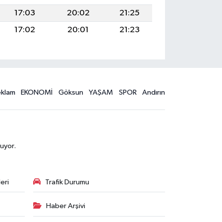
17:03
20:02
21:25
17:02
20:01
21:23
eklam
EKONOMİ
Göksun
YAŞAM
SPOR
Andırın
uyor.
eri
Trafik Durumu
Haber Arşivi