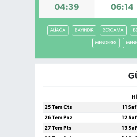
04:39
06:14
İLÇE HABERLERİ
KÜLTÜR-SANAT
ALİAĞA
BAYINDIR
BERGAMA
B
KSÜ
MENDERES
MEN
DÜNYA
ROPORTAJ
G
MAGAZİN
H
KADIN-AİLE
25 Tem Cts
11 Sa
26 Tem Paz
12 Sa
YEREL YÖNETİM
27 Tem Pts
13 Sa
MEDYA