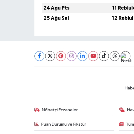
BİLİM TEKNOLOJİ
24 Ağu Pts
11 Rebiu
25 Ağu Sal
12 Rebiu
ASAYİŞ
SEÇİM 2015
ÇEVRE
BİLİM VE TEKNOLOJİ
YARIŞMALAR
Habe
TANITIM
Nöbetçi Eczaneler
Ha
HABERDE İNSAN
Puan Durumu ve Fikstür
Tüm