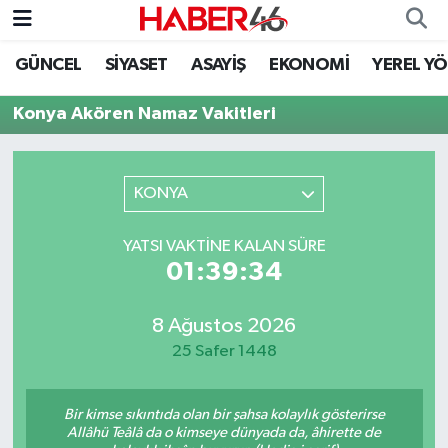
GÜNCEL
SİYASET
ASAYİŞ
EKONOMİ
YEREL Y
GÜNCEL
Nöbetçi Eczaneler
Konya Akören Namaz Vakitleri
SİYASET
Hava Durumu
EKONOMİ
Kahramanmaraş Namaz Vakitleri
KONYA
SPOR
Trafik Durumu
YATSI VAKTINE KALAN SÜRE
01:39:34
YAŞAM
Süper Lig Puan Durumu ve Fikstür
8 Ağustos 2026
TEKNOLOJİ
Tüm Manşetler
25 Safer 1448
SAĞLIK
Son Dakika Haberleri
Bir kimse sıkıntıda olan bir şahsa kolaylık gösterirse
EĞİTİM
Haber Arşivi
Allâhü Teâlâ da o kimseye dünyada da, âhirette de