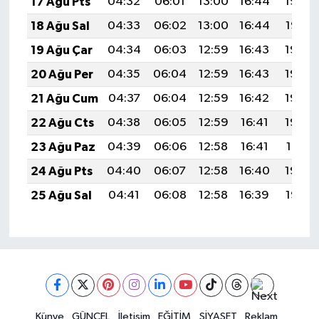
17 Ağu Pts
04:32
06:01
13:00
16:44
19:48
18 Ağu Sal
04:33
06:02
13:00
16:44
19:47
19 Ağu Çar
04:34
06:03
12:59
16:43
19:46
20 Ağu Per
04:35
06:04
12:59
16:43
19:45
21 Ağu Cum
04:37
06:04
12:59
16:42
19:43
22 Ağu Cts
04:38
06:05
12:59
16:41
19:42
23 Ağu Paz
04:39
06:06
12:58
16:41
19:41
24 Ağu Pts
04:40
06:07
12:58
16:40
19:39
25 Ağu Sal
04:41
06:08
12:58
16:39
19:38
Künye
GÜNCEL
İletişim
EĞİTİM
SİYASET
Reklam