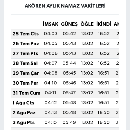
KİTAP
AKÖREN AYLIK NAMAZ VAKITLERI
HEDEF2020
İMSAK
GÜNEŞ
ÖĞLE
İKINDI
AKŞA
OTOMOBİL
25 Tem Cts
04:03
05:42
13:02
16:52
20:12
26 Tem Paz
04:05
05:43
13:02
16:52
20:12
MİZAH
27 Tem Pts
04:06
05:43
13:02
16:52
20:11
TARİH
28 Tem Sal
04:07
05:44
13:02
16:52
20:10
29 Tem Çar
04:08
05:45
13:02
16:51
20:09
Genel
30 Tem Per
04:10
05:46
13:02
16:51
20:08
Politika
31 Tem Cum
04:11
05:47
13:02
16:51
20:07
1 Ağu Cts
04:12
05:48
13:02
16:51
20:06
YEREL
2 Ağu Paz
04:13
05:48
13:02
16:50
20:05
BÖLGEDEN
3 Ağu Pts
04:15
05:49
13:02
16:50
20:04