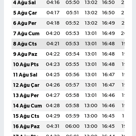
4 Ağu Sal
04:16
05:50
13:02
16:50
20:03
BİLİM TEKNOLOJİ
5 Ağu Çar
04:17
05:51
13:02
16:50
20:02
ASAYİŞ
6 Ağu Per
04:18
05:52
13:02
16:49
20:01
7 Ağu Cum
04:20
05:53
13:01
16:49
20:00
SEÇİM 2015
8 Ağu Cts
04:21
05:53
13:01
16:48
19:59
ÇEVRE
9 Ağu Paz
04:22
05:54
13:01
16:48
19:58
10 Ağu Pts
04:23
05:55
13:01
16:48
19:57
BİLİM VE TEKNOLOJİ
11 Ağu Sal
04:25
05:56
13:01
16:47
19:56
YARIŞMALAR
12 Ağu Çar
04:26
05:57
13:01
16:47
19:55
13 Ağu Per
04:27
05:58
13:01
16:46
19:53
TANITIM
14 Ağu Cum
04:28
05:58
13:00
16:46
19:52
HABERDE İNSAN
15 Ağu Cts
04:29
05:59
13:00
16:45
19:51
16 Ağu Paz
04:31
06:00
13:00
16:45
19:50