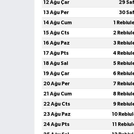
KİTAP
12 Ağu Çar
29 Sa
13 Ağu Per
30 Sa
HEDEF2020
14 Ağu Cum
1 Rebiul
OTOMOBİL
15 Ağu Cts
2 Rebiul
16 Ağu Paz
3 Rebiul
MİZAH
17 Ağu Pts
4 Rebiul
TARİH
18 Ağu Sal
5 Rebiul
19 Ağu Çar
6 Rebiul
Genel
20 Ağu Per
7 Rebiul
Politika
21 Ağu Cum
8 Rebiul
22 Ağu Cts
9 Rebiul
YEREL
23 Ağu Paz
10 Rebiu
BÖLGEDEN
24 Ağu Pts
11 Rebiu