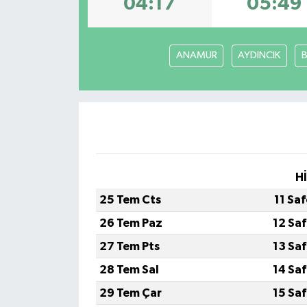
04:17
05:49
İLÇE HABERLERİ
ANAMUR
AYDINCIK
KÜLTÜR-SANAT
KSÜ
DÜNYA
ROPORTAJ
H
MAGAZİN
25 Tem Cts
11 Sa
26 Tem Paz
12 Sa
KADIN-AİLE
27 Tem Pts
13 Sa
YEREL YÖNETİM
28 Tem Sal
14 Sa
29 Tem Çar
15 Sa
MEDYA