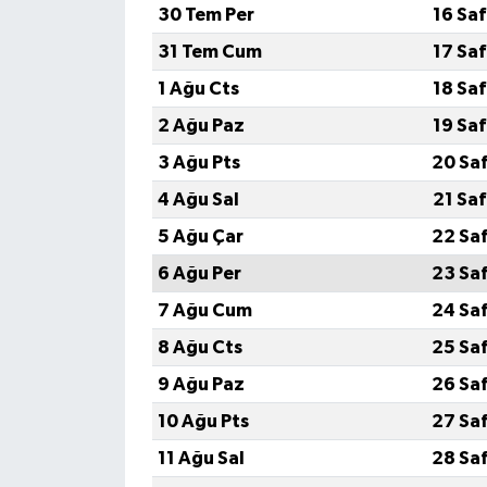
30 Tem Per
16 Sa
SEÇİM 2011
31 Tem Cum
17 Sa
1 Ağu Cts
18 Sa
ÜÇÜNCÜ SAYFA
2 Ağu Paz
19 Sa
BİLİMNET
3 Ağu Pts
20 Sa
4 Ağu Sal
21 Sa
Yemek
5 Ağu Çar
22 Sa
SİVİL TOPLUM
6 Ağu Per
23 Sa
7 Ağu Cum
24 Sa
SEÇİM 2014
8 Ağu Cts
25 Sa
KİM KİMDİR
9 Ağu Paz
26 Sa
10 Ağu Pts
27 Sa
ÇEK GÖNDER
11 Ağu Sal
28 Sa