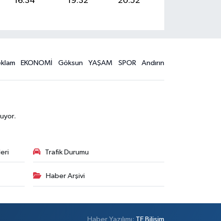
16:34
19:32
20:52
eklam
EKONOMİ
Göksun
YAŞAM
SPOR
Andırın
uyor.
eri
Trafik Durumu
Haber Arşivi
Haber Yazılımı:
TE Bilişim