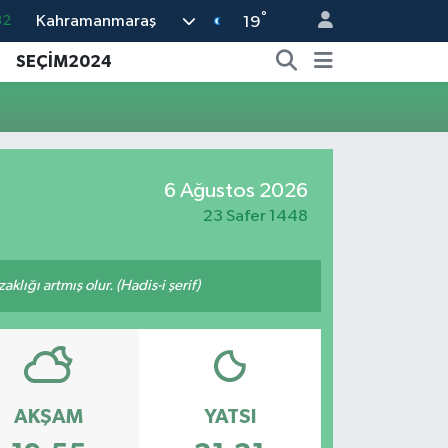
°
Kahramanmaraş
32
19
05
SEÇİM2024
18
22
54
6 Ağustos 2026
11
23 Safer 1448
lığı artmış olur. (Hadis-i şerif)
AKŞAM
YATSI