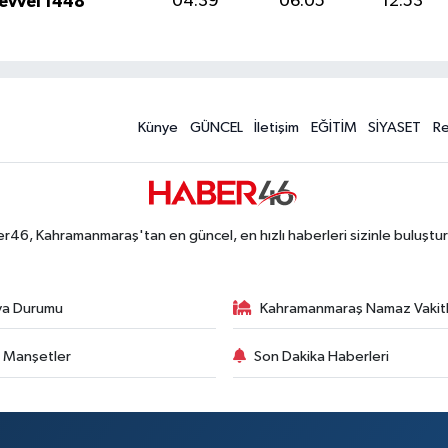
levvel 1448
04:39
06:05
12:53
Künye
GÜNCEL
İletişim
EĞİTİM
SİYASET
R
r46, Kahramanmaraş'tan en güncel, en hızlı haberleri sizinle buluştur
va Durumu
Kahramanmaraş Namaz Vakitl
 Manşetler
Son Dakika Haberleri