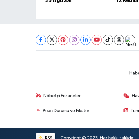
25 Ağu Sal
12 Rebiu
BİLİM TEKNOLOJİ
ASAYİŞ
SEÇİM 2015
ÇEVRE
BİLİM VE TEKNOLOJİ
Habe
YARIŞMALAR
Nöbetçi Eczaneler
Ha
TANITIM
Puan Durumu ve Fikstür
Tüm
HABERDE İNSAN
RSS
Copyright © 2023. Her hakkı saklıdır.