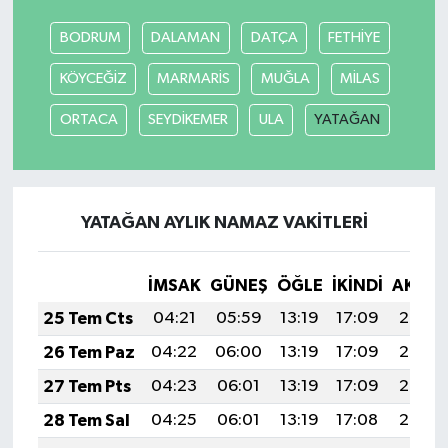
BODRUM
DALAMAN
DATÇA
FETHİYE
SEÇİM 2011
KÖYCEĞİZ
MARMARİS
MUĞLA
MİLAS
ÜÇÜNCÜ SAYFA
ORTACA
SEYDİKEMER
ULA
YATAĞAN
BİLİMNET
Yemek
YATAĞAN AYLIK NAMAZ VAKITLERI
SİVİL TOPLUM
İMSAK
GÜNEŞ
ÖĞLE
İKINDI
AKŞA
SEÇİM 2014
25 Tem Cts
04:21
05:59
13:19
17:09
20:29
26 Tem Paz
04:22
06:00
13:19
17:09
20:28
KİM KİMDİR
27 Tem Pts
04:23
06:01
13:19
17:09
20:27
ÇEK GÖNDER
28 Tem Sal
04:25
06:01
13:19
17:08
20:27