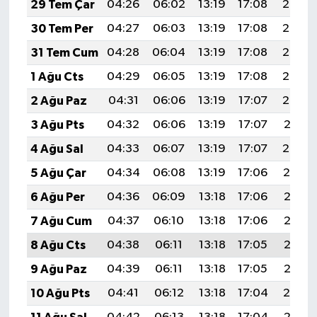
29 Tem Çar
04:26
06:02
13:19
17:08
20:26
KİTAP
30 Tem Per
04:27
06:03
13:19
17:08
20:25
HEDEF2020
31 Tem Cum
04:28
06:04
13:19
17:08
20:24
1 Ağu Cts
04:29
06:05
13:19
17:08
20:23
OTOMOBİL
2 Ağu Paz
04:31
06:06
13:19
17:07
20:22
MİZAH
3 Ağu Pts
04:32
06:06
13:19
17:07
20:21
4 Ağu Sal
04:33
06:07
13:19
17:07
20:20
TARİH
5 Ağu Çar
04:34
06:08
13:19
17:06
20:19
Genel
6 Ağu Per
04:36
06:09
13:18
17:06
20:18
7 Ağu Cum
04:37
06:10
13:18
17:06
20:17
Politika
8 Ağu Cts
04:38
06:11
13:18
17:05
20:16
YEREL
9 Ağu Paz
04:39
06:11
13:18
17:05
20:15
10 Ağu Pts
04:41
06:12
13:18
17:04
20:14
BÖLGEDEN