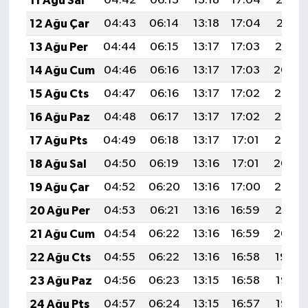
11 Ağu Sal
04:42
06:13
13:18
17:04
20:13
BİLİM TEKNOLOJİ
12 Ağu Çar
04:43
06:14
13:18
17:04
20:11
13 Ağu Per
04:44
06:15
13:17
17:03
20:10
ASAYİŞ
14 Ağu Cum
04:46
06:16
13:17
17:03
20:09
SEÇİM 2015
15 Ağu Cts
04:47
06:16
13:17
17:02
20:08
16 Ağu Paz
04:48
06:17
13:17
17:02
20:06
ÇEVRE
17 Ağu Pts
04:49
06:18
13:17
17:01
20:05
BİLİM VE TEKNOLOJİ
18 Ağu Sal
04:50
06:19
13:16
17:01
20:04
19 Ağu Çar
04:52
06:20
13:16
17:00
20:03
YARIŞMALAR
20 Ağu Per
04:53
06:21
13:16
16:59
20:01
TANITIM
21 Ağu Cum
04:54
06:22
13:16
16:59
20:00
22 Ağu Cts
04:55
06:22
13:16
16:58
19:59
HABERDE İNSAN
23 Ağu Paz
04:56
06:23
13:15
16:58
19:57
24 Ağu Pts
04:57
06:24
13:15
16:57
19:56