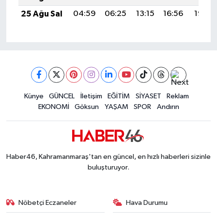
25 Ağu Sal
04:59
06:25
13:15
16:56
19:55
Künye
GÜNCEL
İletişim
EĞİTİM
SİYASET
Reklam
EKONOMİ
Göksun
YAŞAM
SPOR
Andırın
Haber46, Kahramanmaraş'tan en güncel, en hızlı haberleri sizinle
buluşturuyor.
Nöbetçi Eczaneler
Hava Durumu