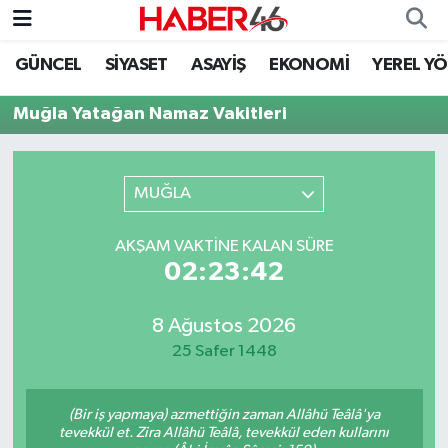
GÜNCEL
SİYASET
ASAYİŞ
EKONOMİ
YEREL Y
GÜNCEL
Nöbetçi Eczaneler
Muğla Yatağan Namaz Vakitleri
SİYASET
Hava Durumu
EKONOMİ
Kahramanmaraş Namaz Vakitleri
MUĞLA
SPOR
Trafik Durumu
AKŞAM VAKTINE KALAN SÜRE
02:23:42
YAŞAM
Süper Lig Puan Durumu ve Fikstür
8 Ağustos 2026
TEKNOLOJİ
Tüm Manşetler
25 Safer 1448
SAĞLIK
Son Dakika Haberleri
(Bir iş yapmaya) azmettiğin zaman Allâhü Teâlâ'ya
EĞİTİM
Haber Arşivi
tevekkül et. Zira Allâhü Teâlâ, tevekkül eden kullarını