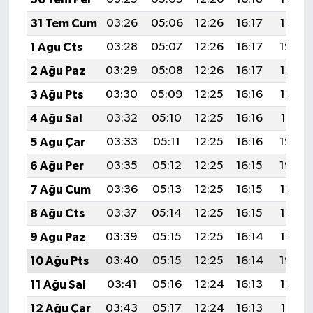
KİTAP
31 Tem Cum
03:26
05:06
12:26
16:17
19:35
HEDEF2020
1 Ağu Cts
03:28
05:07
12:26
16:17
19:34
2 Ağu Paz
03:29
05:08
12:26
16:17
19:33
OTOMOBİL
3 Ağu Pts
03:30
05:09
12:25
16:16
19:32
MİZAH
4 Ağu Sal
03:32
05:10
12:25
16:16
19:31
5 Ağu Çar
03:33
05:11
12:25
16:16
19:30
TARİH
6 Ağu Per
03:35
05:12
12:25
16:15
19:29
Genel
7 Ağu Cum
03:36
05:13
12:25
16:15
19:27
8 Ağu Cts
03:37
05:14
12:25
16:15
19:26
Politika
9 Ağu Paz
03:39
05:15
12:25
16:14
19:25
YEREL
10 Ağu Pts
03:40
05:15
12:25
16:14
19:24
11 Ağu Sal
03:41
05:16
12:24
16:13
19:23
BÖLGEDEN
12 Ağu Çar
03:43
05:17
12:24
16:13
19:21