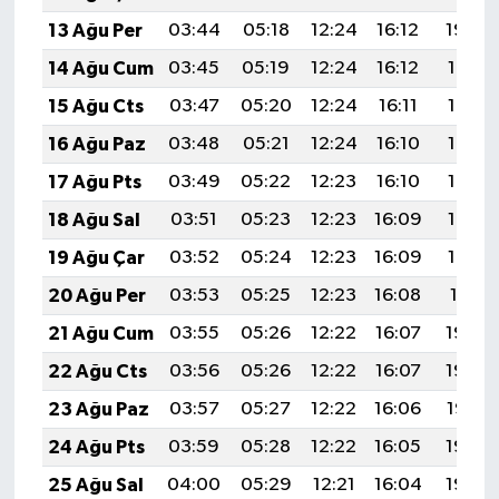
BİLİM TEKNOLOJİ
13 Ağu Per
03:44
05:18
12:24
16:12
19:20
14 Ağu Cum
03:45
05:19
12:24
16:12
19:19
ASAYİŞ
15 Ağu Cts
03:47
05:20
12:24
16:11
19:18
SEÇİM 2015
16 Ağu Paz
03:48
05:21
12:24
16:10
19:16
17 Ağu Pts
03:49
05:22
12:23
16:10
19:15
ÇEVRE
18 Ağu Sal
03:51
05:23
12:23
16:09
19:14
BİLİM VE TEKNOLOJİ
19 Ağu Çar
03:52
05:24
12:23
16:09
19:12
20 Ağu Per
03:53
05:25
12:23
16:08
19:11
YARIŞMALAR
21 Ağu Cum
03:55
05:26
12:22
16:07
19:09
TANITIM
22 Ağu Cts
03:56
05:26
12:22
16:07
19:08
23 Ağu Paz
03:57
05:27
12:22
16:06
19:07
HABERDE İNSAN
24 Ağu Pts
03:59
05:28
12:22
16:05
19:05
25 Ağu Sal
04:00
05:29
12:21
16:04
19:04