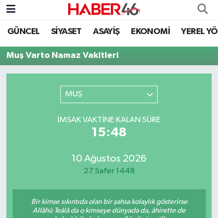
GÜNCEL
SİYASET
ASAYİŞ
EKONOMİ
YEREL Y
GÜNCEL
Nöbetçi Eczaneler
Muş Varto Namaz Vakitleri
SİYASET
Hava Durumu
EKONOMİ
Kahramanmaraş Namaz Vakitleri
MUŞ
SPOR
Trafik Durumu
İMSAK VAKTINE KALAN SÜRE
15:48
YAŞAM
Süper Lig Puan Durumu ve Fikstür
10 Ağustos 2026
TEKNOLOJİ
Tüm Manşetler
27 Safer 1448
SAĞLIK
Son Dakika Haberleri
Bir kimse sıkıntıda olan bir şahsa kolaylık gösterirse
EĞİTİM
Haber Arşivi
Allâhü Teâlâ da o kimseye dünyada da, âhirette de