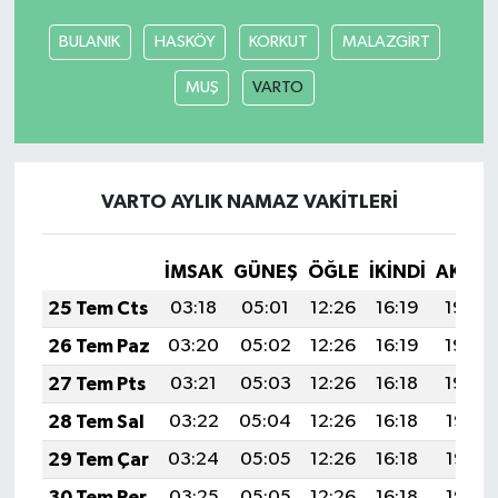
BULANIK
HASKÖY
KORKUT
MALAZGİRT
SEÇİM 2011
MUŞ
VARTO
ÜÇÜNCÜ SAYFA
BİLİMNET
VARTO AYLIK NAMAZ VAKITLERI
Yemek
İMSAK
GÜNEŞ
ÖĞLE
İKINDI
AKŞA
SİVİL TOPLUM
25 Tem Cts
03:18
05:01
12:26
16:19
19:40
SEÇİM 2014
26 Tem Paz
03:20
05:02
12:26
16:19
19:40
27 Tem Pts
03:21
05:03
12:26
16:18
19:39
KİM KİMDİR
28 Tem Sal
03:22
05:04
12:26
16:18
19:38
ÇEK GÖNDER
29 Tem Çar
03:24
05:05
12:26
16:18
19:37
30 Tem Per
03:25
05:05
12:26
16:18
19:36