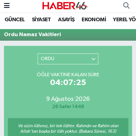
GÜNCEL
SİYASET
ASAYİŞ
EKONOMİ
YEREL Y
GÜNCEL
Nöbetçi Eczaneler
Ordu Namaz Vakitleri
SİYASET
Hava Durumu
EKONOMİ
Kahramanmaraş Namaz Vakitleri
ORDU
SPOR
Trafik Durumu
ÖĞLE VAKTINE KALAN SÜRE
04:07:25
YAŞAM
Süper Lig Puan Durumu ve Fikstür
9 Ağustos 2026
TEKNOLOJİ
Tüm Manşetler
26 Safer 1448
SAĞLIK
Son Dakika Haberleri
Ve sizin ilâhınız, bir tek ilâhtır. Rahmân ve Rahîm olan
EĞİTİM
Haber Arşivi
Allah'tan başka bir ilâh yoktur. (Bakara Sûresi, 163)