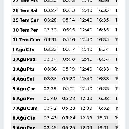
27 Tem Pts
03:25
05:13
12:40
16:36
19:58
KİTAP
28 Tem Sal
03:27
05:13
12:40
16:35
19:57
HEDEF2020
29 Tem Çar
03:28
05:14
12:40
16:35
19:56
30 Tem Per
03:30
05:15
12:40
16:35
19:55
OTOMOBİL
31 Tem Cum
03:31
05:16
12:40
16:35
19:54
MİZAH
1 Ağu Cts
03:33
05:17
12:40
16:34
19:53
2 Ağu Paz
03:34
05:18
12:40
16:34
19:52
TARİH
3 Ağu Pts
03:36
05:19
12:40
16:33
19:50
Genel
4 Ağu Sal
03:37
05:20
12:40
16:33
19:49
5 Ağu Çar
03:39
05:21
12:40
16:33
19:48
Politika
6 Ağu Per
03:40
05:22
12:39
16:32
19:47
YEREL
7 Ağu Cum
03:42
05:23
12:39
16:32
19:46
8 Ağu Cts
03:43
05:24
12:39
16:31
19:44
BÖLGEDEN
9 Ağu Paz
03:45
05:25
12:39
16:31
19:43