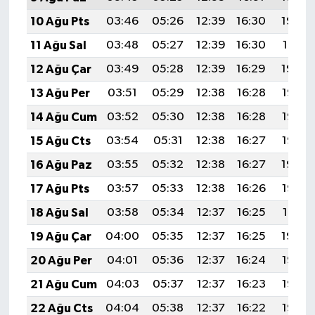
BİLİM TEKNOLOJİ
10 Ağu Pts
03:46
05:26
12:39
16:30
19:42
11 Ağu Sal
03:48
05:27
12:39
16:30
19:41
ASAYİŞ
12 Ağu Çar
03:49
05:28
12:39
16:29
19:39
SEÇİM 2015
13 Ağu Per
03:51
05:29
12:38
16:28
19:38
14 Ağu Cum
03:52
05:30
12:38
16:28
19:37
ÇEVRE
15 Ağu Cts
03:54
05:31
12:38
16:27
19:35
BİLİM VE TEKNOLOJİ
16 Ağu Paz
03:55
05:32
12:38
16:27
19:34
17 Ağu Pts
03:57
05:33
12:38
16:26
19:32
YARIŞMALAR
18 Ağu Sal
03:58
05:34
12:37
16:25
19:31
TANITIM
19 Ağu Çar
04:00
05:35
12:37
16:25
19:30
20 Ağu Per
04:01
05:36
12:37
16:24
19:28
HABERDE İNSAN
21 Ağu Cum
04:03
05:37
12:37
16:23
19:27
22 Ağu Cts
04:04
05:38
12:37
16:22
19:25