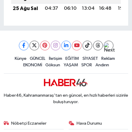
25 Ağu Sal
04:37
06:10
13:04
16:48
19:49
Künye
GÜNCEL
İletişim
EĞİTİM
SİYASET
Reklam
EKONOMİ
Göksun
YAŞAM
SPOR
Andırın
Haber46, Kahramanmaraş'tan en güncel, en hızlı haberleri sizinle
buluşturuyor.
Nöbetçi Eczaneler
Hava Durumu