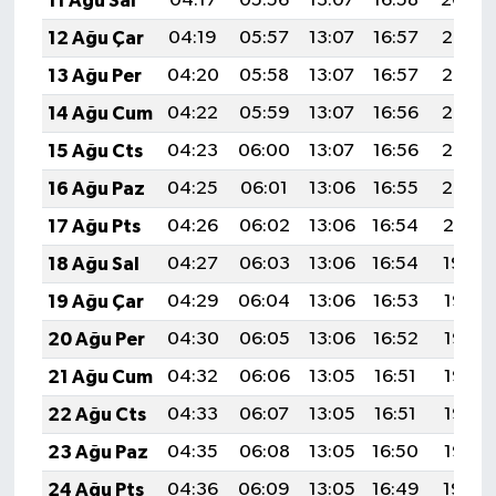
11 Ağu Sal
04:17
05:56
13:07
16:58
20:09
BİLİM TEKNOLOJİ
12 Ağu Çar
04:19
05:57
13:07
16:57
20:07
13 Ağu Per
04:20
05:58
13:07
16:57
20:06
ASAYİŞ
14 Ağu Cum
04:22
05:59
13:07
16:56
20:05
SEÇİM 2015
15 Ağu Cts
04:23
06:00
13:07
16:56
20:03
16 Ağu Paz
04:25
06:01
13:06
16:55
20:02
ÇEVRE
17 Ağu Pts
04:26
06:02
13:06
16:54
20:01
BİLİM VE TEKNOLOJİ
18 Ağu Sal
04:27
06:03
13:06
16:54
19:59
19 Ağu Çar
04:29
06:04
13:06
16:53
19:58
YARIŞMALAR
20 Ağu Per
04:30
06:05
13:06
16:52
19:56
TANITIM
21 Ağu Cum
04:32
06:06
13:05
16:51
19:55
22 Ağu Cts
04:33
06:07
13:05
16:51
19:53
HABERDE İNSAN
23 Ağu Paz
04:35
06:08
13:05
16:50
19:52
24 Ağu Pts
04:36
06:09
13:05
16:49
19:50