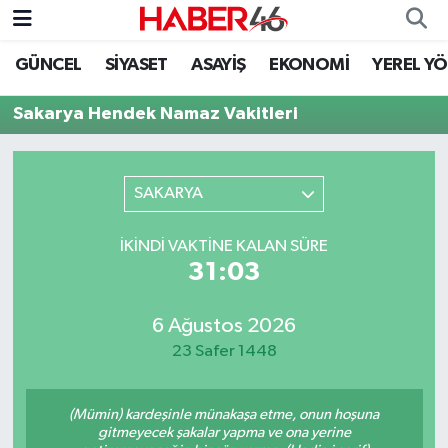
GÜNCEL
SİYASET
ASAYİŞ
EKONOMİ
YEREL Y
GÜNCEL
Nöbetçi Eczaneler
Sakarya Hendek Namaz Vakitleri
SİYASET
Hava Durumu
EKONOMİ
Kahramanmaraş Namaz Vakitleri
SAKARYA
SPOR
Trafik Durumu
İKINDI VAKTINE KALAN SÜRE
31:03
YAŞAM
Süper Lig Puan Durumu ve Fikstür
6 Ağustos 2026
TEKNOLOJİ
Tüm Manşetler
23 Safer 1448
SAĞLIK
Son Dakika Haberleri
(Mümin) kardeşinle münakaşa etme, onun hoşuna
EĞİTİM
Haber Arşivi
gitmeyecek şakalar yapma ve ona yerine