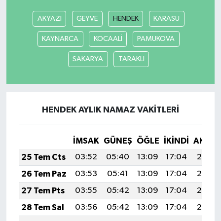
AKYAZI
GEYVE
HENDEK
KARASU
SEÇİM 2011
KAYNARCA
KOCAALİ
PAMUKOVA
ÜÇÜNCÜ SAYFA
SAKARYA
TARAKLI
BİLİMNET
Yemek
HENDEK AYLIK NAMAZ VAKITLERI
SİVİL TOPLUM
İMSAK
GÜNEŞ
ÖĞLE
İKINDI
AKŞA
SEÇİM 2014
25 Tem Cts
03:52
05:40
13:09
17:04
20:27
26 Tem Paz
03:53
05:41
13:09
17:04
20:27
KİM KİMDİR
27 Tem Pts
03:55
05:42
13:09
17:04
20:26
ÇEK GÖNDER
28 Tem Sal
03:56
05:42
13:09
17:04
20:25