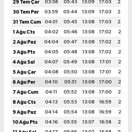
29 Tem Çar
03:58
05:43
13:09
17:03
20:24
KİTAP
30 Tem Per
03:59
05:44
13:09
17:03
20:23
HEDEF2020
31 Tem Cum
04:01
05:45
13:08
17:03
20:22
1 Ağu Cts
04:02
05:46
13:08
17:02
20:21
OTOMOBİL
2 Ağu Paz
04:04
05:47
13:08
17:02
20:20
MİZAH
3 Ağu Pts
04:05
05:48
13:08
17:02
20:18
4 Ağu Sal
04:07
05:49
13:08
17:01
20:17
TARİH
5 Ağu Çar
04:08
05:50
13:08
17:01
20:16
Genel
6 Ağu Per
04:10
05:51
13:08
17:00
20:15
7 Ağu Cum
04:11
05:52
13:08
17:00
20:14
Politika
8 Ağu Cts
04:13
05:53
13:08
16:59
20:13
YEREL
9 Ağu Paz
04:14
05:54
13:08
16:59
20:11
10 Ağu Pts
04:16
05:55
13:07
16:58
20:10
BÖLGEDEN