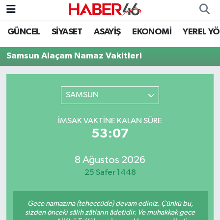
GÜNCEL
SİYASET
ASAYİŞ
EKONOMİ
YEREL Y
GÜNCEL
Nöbetçi Eczaneler
Samsun Alaçam Namaz Vakitleri
SİYASET
Hava Durumu
EKONOMİ
Kahramanmaraş Namaz Vakitleri
SAMSUN
SPOR
Trafik Durumu
İMSAK VAKTINE KALAN SÜRE
53:07
YAŞAM
Süper Lig Puan Durumu ve Fikstür
8 Ağustos 2026
TEKNOLOJİ
Tüm Manşetler
25 Safer 1448
SAĞLIK
Son Dakika Haberleri
Gece namazına (teheccüde) devam ediniz. Çünkü bu,
EĞİTİM
Haber Arşivi
sizden önceki sâlih zâtların âdetidir. Ve muhakkak gece