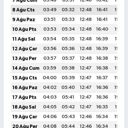
7 Ağu Cum
03:48
05:31
12:48
16:42
19:56
BİLİM TEKNOLOJİ
8 Ağu Cts
03:49
05:32
12:48
16:41
19:55
9 Ağu Paz
03:51
05:33
12:48
16:41
19:54
ASAYİŞ
10 Ağu Pts
03:53
05:34
12:48
16:40
19:52
SEÇİM 2015
11 Ağu Sal
03:54
05:35
12:48
16:39
19:51
12 Ağu Çar
03:56
05:36
12:48
16:39
19:50
ÇEVRE
13 Ağu Per
03:57
05:37
12:48
16:38
19:48
BİLİM VE TEKNOLOJİ
14 Ağu Cum
03:59
05:38
12:47
16:38
19:47
15 Ağu Cts
04:00
05:39
12:47
16:37
19:46
YARIŞMALAR
16 Ağu Paz
04:02
05:40
12:47
16:36
19:44
TANITIM
17 Ağu Pts
04:03
05:41
12:47
16:36
19:43
18 Ağu Sal
04:05
05:42
12:47
16:35
19:41
HABERDE İNSAN
19 Ağu Çar
04:06
05:43
12:46
16:34
19:40
20 Ağu Per
04:08
05:44
12:46
16:34
19:38