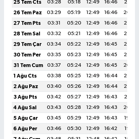
25 Tem Cts
03:28
05:18
12:49
16:46
20:10
KİTAP
26 Tem Paz
03:29
05:19
12:49
16:46
20:09
HEDEF2020
27 Tem Pts
03:31
05:20
12:49
16:46
20:08
28 Tem Sal
03:32
05:21
12:49
16:46
20:07
OTOMOBİL
29 Tem Çar
03:34
05:22
12:49
16:45
20:06
MİZAH
30 Tem Per
03:35
05:23
12:49
16:45
20:05
31 Tem Cum
03:37
05:24
12:49
16:45
20:04
TARİH
1 Ağu Cts
03:38
05:25
12:49
16:44
20:03
Genel
2 Ağu Paz
03:40
05:26
12:49
16:44
20:02
3 Ağu Pts
03:42
05:27
12:49
16:43
20:01
Politika
4 Ağu Sal
03:43
05:28
12:49
16:43
20:00
YEREL
5 Ağu Çar
03:45
05:29
12:49
16:43
19:59
6 Ağu Per
03:46
05:30
12:49
16:42
19:57
BÖLGEDEN