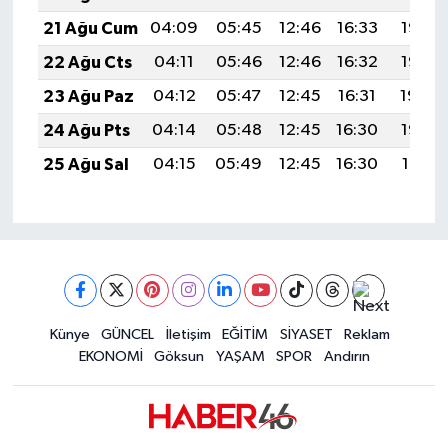
21 Ağu Cum
04:09
05:45
12:46
16:33
19:37
22 Ağu Cts
04:11
05:46
12:46
16:32
19:35
23 Ağu Paz
04:12
05:47
12:45
16:31
19:34
24 Ağu Pts
04:14
05:48
12:45
16:30
19:32
25 Ağu Sal
04:15
05:49
12:45
16:30
19:31
Künye
GÜNCEL
İletişim
EĞİTİM
SİYASET
Reklam
EKONOMİ
Göksun
YAŞAM
SPOR
Andırın