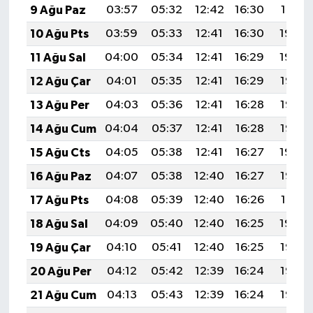
9 Ağu Paz
03:57
05:32
12:42
16:30
19:41
BİLİM TEKNOLOJİ
10 Ağu Pts
03:59
05:33
12:41
16:30
19:40
ASAYİŞ
11 Ağu Sal
04:00
05:34
12:41
16:29
19:39
12 Ağu Çar
04:01
05:35
12:41
16:29
19:37
SEÇİM 2015
13 Ağu Per
04:03
05:36
12:41
16:28
19:36
ÇEVRE
14 Ağu Cum
04:04
05:37
12:41
16:28
19:35
15 Ağu Cts
04:05
05:38
12:41
16:27
19:34
BİLİM VE TEKNOLOJİ
16 Ağu Paz
04:07
05:38
12:40
16:27
19:32
YARIŞMALAR
17 Ağu Pts
04:08
05:39
12:40
16:26
19:31
18 Ağu Sal
04:09
05:40
12:40
16:25
19:30
TANITIM
19 Ağu Çar
04:10
05:41
12:40
16:25
19:28
HABERDE İNSAN
20 Ağu Per
04:12
05:42
12:39
16:24
19:27
21 Ağu Cum
04:13
05:43
12:39
16:24
19:26