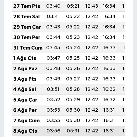
KİTAP
27 Tem Pts
03:40
05:21
12:43
16:34
19:54
28 Tem Sal
03:41
05:22
12:42
16:34
19:53
HEDEF2020
29 Tem Çar
03:43
05:22
12:42
16:34
19:53
OTOMOBİL
30 Tem Per
03:44
05:23
12:42
16:34
19:52
31 Tem Cum
03:45
05:24
12:42
16:33
19:51
MİZAH
1 Ağu Cts
03:47
05:25
12:42
16:33
19:50
TARİH
2 Ağu Paz
03:48
05:26
12:42
16:33
19:49
3 Ağu Pts
03:49
05:27
12:42
16:33
19:48
Genel
4 Ağu Sal
03:51
05:28
12:42
16:32
19:47
Politika
5 Ağu Çar
03:52
05:29
12:42
16:32
19:45
6 Ağu Per
03:53
05:30
12:42
16:31
19:44
YEREL
7 Ağu Cum
03:55
05:30
12:42
16:31
19:43
BÖLGEDEN
8 Ağu Cts
03:56
05:31
12:42
16:31
19:42