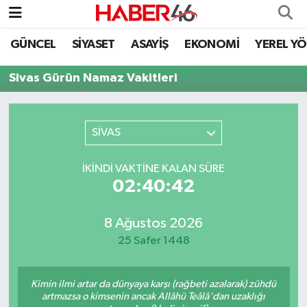
GÜNCEL
SİYASET
ASAYİŞ
EKONOMİ
YEREL Y
GÜNCEL
Nöbetçi Eczaneler
Sivas Gürün Namaz Vakitleri
SİYASET
Hava Durumu
EKONOMİ
Kahramanmaraş Namaz Vakitleri
SİVAS
SPOR
Trafik Durumu
İKINDI VAKTINE KALAN SÜRE
02:40:42
YAŞAM
Süper Lig Puan Durumu ve Fikstür
8 Ağustos 2026
TEKNOLOJİ
Tüm Manşetler
25 Safer 1448
SAĞLIK
Son Dakika Haberleri
Kimin ilmi artar da dünyaya karşı (rağbeti azalarak) zühdü
EĞİTİM
Haber Arşivi
artmazsa o kimsenin ancak Allâhü Teâlâ'dan uzaklığı