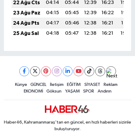
22 Ağu Cts
04:14
05:44
12:39
16:23
19:24
23 Ağu Paz
04:15
05:45
12:39
16:22
19:23
24 Ağu Pts
04:17
05:46
12:38
16:21
19:21
25 Ağu Sal
04:18
05:47
12:38
16:21
19:20
Künye
GÜNCEL
İletişim
EĞİTİM
SİYASET
Reklam
EKONOMİ
Göksun
YAŞAM
SPOR
Andırın
Haber46, Kahramanmaraş'tan en güncel, en hızlı haberleri sizinle
buluşturuyor.