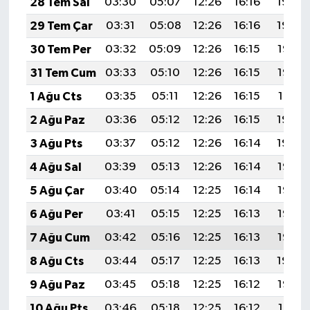
28 Tem Sal
03:30
05:07
12:26
16:16
19:34
KİTAP
29 Tem Çar
03:31
05:08
12:26
16:16
19:34
HEDEF2020
30 Tem Per
03:32
05:09
12:26
16:15
19:33
31 Tem Cum
03:33
05:10
12:26
16:15
19:32
OTOMOBİL
1 Ağu Cts
03:35
05:11
12:26
16:15
19:31
MİZAH
2 Ağu Paz
03:36
05:12
12:26
16:15
19:30
3 Ağu Pts
03:37
05:12
12:26
16:14
19:29
TARİH
4 Ağu Sal
03:39
05:13
12:26
16:14
19:28
Genel
5 Ağu Çar
03:40
05:14
12:25
16:14
19:27
6 Ağu Per
03:41
05:15
12:25
16:13
19:26
Politika
7 Ağu Cum
03:42
05:16
12:25
16:13
19:25
YEREL
8 Ağu Cts
03:44
05:17
12:25
16:13
19:24
9 Ağu Paz
03:45
05:18
12:25
16:12
19:22
BÖLGEDEN
10 Ağu Pts
03:46
05:18
12:25
16:12
19:21