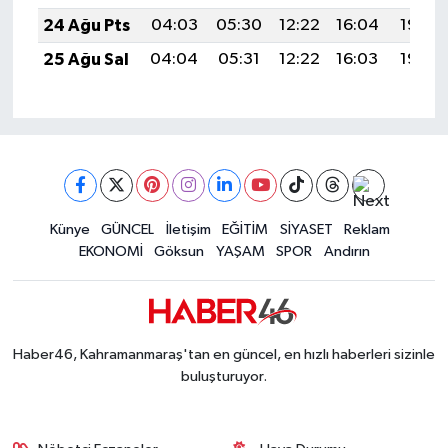
24 Ağu Pts
04:03
05:30
12:22
16:04
19:03
25 Ağu Sal
04:04
05:31
12:22
16:03
19:02
Künye
GÜNCEL
İletişim
EĞİTİM
SİYASET
Reklam
EKONOMİ
Göksun
YAŞAM
SPOR
Andırın
Haber46, Kahramanmaraş'tan en güncel, en hızlı haberleri sizinle
buluşturuyor.