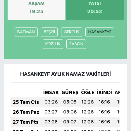
AKŞAM
YATSI
19:25
20:52
SEÇİM 2011
ÜÇÜNCÜ SAYFA
BATMAN
BEŞİRİ
GERCÜŞ
HASANKEYF
BİLİMNET
KOZLUK
SASON
Yemek
SİVİL TOPLUM
HASANKEYF AYLIK NAMAZ VAKITLERI
SEÇİM 2014
İMSAK
GÜNEŞ
ÖĞLE
İKINDI
AKŞA
25 Tem Cts
03:26
05:05
12:26
16:16
19:37
KİM KİMDİR
26 Tem Paz
03:27
05:06
12:26
16:16
19:36
ÇEK GÖNDER
27 Tem Pts
03:28
05:07
12:26
16:16
19:35