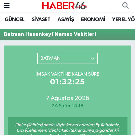
GÜNCEL
SİYASET
ASAYİŞ
EKONOMİ
YEREL Y
GÜNCEL
Nöbetçi Eczaneler
Batman Hasankeyf Namaz Vakitleri
SİYASET
Hava Durumu
EKONOMİ
Kahramanmaraş Namaz Vakitleri
BATMAN
SPOR
Trafik Durumu
İMSAK VAKTINE KALAN SÜRE
01:32:25
YAŞAM
Süper Lig Puan Durumu ve Fikstür
7 Ağustos 2026
TEKNOLOJİ
Tüm Manşetler
24 Safer 1448
SAĞLIK
Son Dakika Haberleri
Onlar (kâfirler) orada şöyle feryad ederler: Ey Rabbimiz,
EĞİTİM
Haber Arşivi
bizi (Cehennem'den) çıkar, (tekrar dünyaya gönder ki)