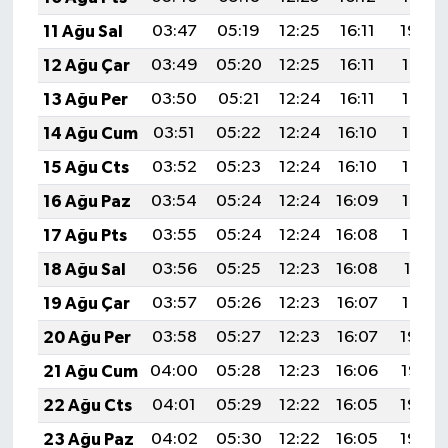
BİLİM TEKNOLOJİ
11 Ağu Sal
03:47
05:19
12:25
16:11
19:20
12 Ağu Çar
03:49
05:20
12:25
16:11
19:19
ASAYİŞ
13 Ağu Per
03:50
05:21
12:24
16:11
19:18
SEÇİM 2015
14 Ağu Cum
03:51
05:22
12:24
16:10
19:16
15 Ağu Cts
03:52
05:23
12:24
16:10
19:15
ÇEVRE
16 Ağu Paz
03:54
05:24
12:24
16:09
19:14
BİLİM VE TEKNOLOJİ
17 Ağu Pts
03:55
05:24
12:24
16:08
19:13
18 Ağu Sal
03:56
05:25
12:23
16:08
19:11
YARIŞMALAR
19 Ağu Çar
03:57
05:26
12:23
16:07
19:10
TANITIM
20 Ağu Per
03:58
05:27
12:23
16:07
19:09
21 Ağu Cum
04:00
05:28
12:23
16:06
19:07
HABERDE İNSAN
22 Ağu Cts
04:01
05:29
12:22
16:05
19:06
23 Ağu Paz
04:02
05:30
12:22
16:05
19:05