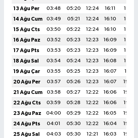
BİLİM TEKNOLOJİ
13 Ağu Per
03:48
05:20
12:24
16:11
19:18
14 Ağu Cum
03:49
05:21
12:24
16:10
19:17
ASAYİŞ
15 Ağu Cts
03:50
05:22
12:24
16:10
19:16
SEÇİM 2015
16 Ağu Paz
03:52
05:23
12:23
16:09
19:15
17 Ağu Pts
03:53
05:23
12:23
16:09
19:13
ÇEVRE
18 Ağu Sal
03:54
05:24
12:23
16:08
19:12
BİLİM VE TEKNOLOJİ
19 Ağu Çar
03:55
05:25
12:23
16:07
19:11
20 Ağu Per
03:57
05:26
12:23
16:07
19:09
YARIŞMALAR
21 Ağu Cum
03:58
05:27
12:22
16:06
19:08
TANITIM
22 Ağu Cts
03:59
05:28
12:22
16:06
19:07
23 Ağu Paz
04:00
05:29
12:22
16:05
19:05
HABERDE İNSAN
24 Ağu Pts
04:01
05:30
12:22
16:04
19:04
25 Ağu Sal
04:03
05:30
12:21
16:03
19:02