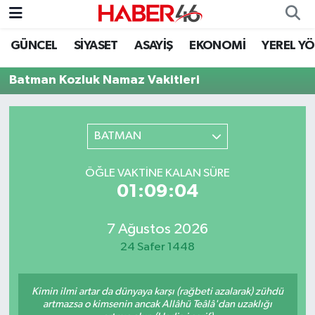
GÜNCEL
SİYASET
ASAYİŞ
EKONOMİ
YEREL Y
GÜNCEL
Nöbetçi Eczaneler
Batman Kozluk Namaz Vakitleri
SİYASET
Hava Durumu
EKONOMİ
Kahramanmaraş Namaz Vakitleri
BATMAN
SPOR
Trafik Durumu
ÖĞLE VAKTINE KALAN SÜRE
01:09:04
YAŞAM
Süper Lig Puan Durumu ve Fikstür
7 Ağustos 2026
TEKNOLOJİ
Tüm Manşetler
24 Safer 1448
SAĞLIK
Son Dakika Haberleri
Kimin ilmi artar da dünyaya karşı (rağbeti azalarak) zühdü
EĞİTİM
Haber Arşivi
artmazsa o kimsenin ancak Allâhü Teâlâ'dan uzaklığı