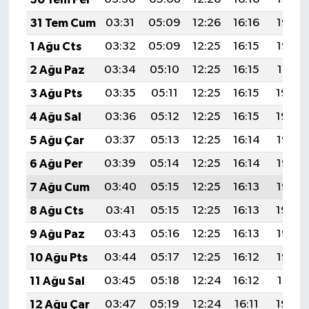
KİTAP
31 Tem Cum
03:31
05:09
12:26
16:16
19:33
HEDEF2020
1 Ağu Cts
03:32
05:09
12:25
16:15
19:32
2 Ağu Paz
03:34
05:10
12:25
16:15
19:31
OTOMOBİL
3 Ağu Pts
03:35
05:11
12:25
16:15
19:30
MİZAH
4 Ağu Sal
03:36
05:12
12:25
16:15
19:29
5 Ağu Çar
03:37
05:13
12:25
16:14
19:28
TARİH
6 Ağu Per
03:39
05:14
12:25
16:14
19:26
Genel
7 Ağu Cum
03:40
05:15
12:25
16:13
19:25
8 Ağu Cts
03:41
05:15
12:25
16:13
19:24
Politika
9 Ağu Paz
03:43
05:16
12:25
16:13
19:23
YEREL
10 Ağu Pts
03:44
05:17
12:25
16:12
19:22
11 Ağu Sal
03:45
05:18
12:24
16:12
19:21
BÖLGEDEN
12 Ağu Çar
03:47
05:19
12:24
16:11
19:20