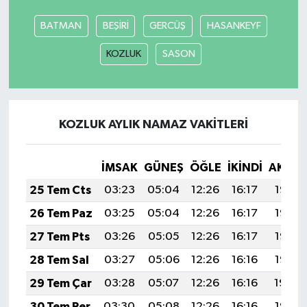
BATMAN
BEŞİRİ
GERCÜŞ
HASANKEYF
SEÇİM 2011
KOZLUK
SASON
ÜÇÜNCÜ SAYFA
BİLİMNET
KOZLUK AYLIK NAMAZ VAKITLERI
Yemek
İMSAK
GÜNEŞ
ÖĞLE
İKINDI
AKŞA
SİVİL TOPLUM
25 Tem Cts
03:23
05:04
12:26
16:17
19:38
SEÇİM 2014
26 Tem Paz
03:25
05:04
12:26
16:17
19:37
27 Tem Pts
03:26
05:05
12:26
16:17
19:36
KİM KİMDİR
28 Tem Sal
03:27
05:06
12:26
16:16
19:35
ÇEK GÖNDER
29 Tem Çar
03:28
05:07
12:26
16:16
19:34
30 Tem Per
03:30
05:08
12:26
16:16
19:33