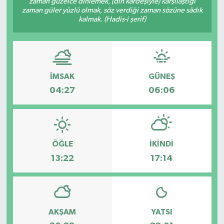
zaman güzelce dinlemek, (din kardeşiyle) karşılaştığı
zaman güler yüzlü olmak, söz verdiği zaman sözüne sâdık
İLÇE HABERLERİ
kalmak. (Hadis-i şerif)
KÜLTÜR-SANAT
KSÜ
İMSAK
GÜNEŞ
04:27
06:06
DÜNYA
ROPORTAJ
ÖĞLE
İKINDI
MAGAZİN
13:22
17:14
KADIN-AİLE
YEREL YÖNETİM
AKŞAM
YATSI
MEDYA