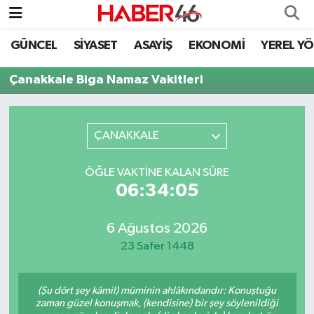
GÜNCEL
SİYASET
ASAYİŞ
EKONOMİ
YEREL Y
GÜNCEL
Nöbetçi Eczaneler
Çanakkale Biga Namaz Vakitleri
SİYASET
Hava Durumu
EKONOMİ
Kahramanmaraş Namaz Vakitleri
ÇANAKKALE
SPOR
Trafik Durumu
ÖĞLE VAKTINE KALAN SÜRE
06:34:05
YAŞAM
Süper Lig Puan Durumu ve Fikstür
6 Ağustos 2026
TEKNOLOJİ
Tüm Manşetler
23 Safer 1448
SAĞLIK
Son Dakika Haberleri
(Şu dört şey kâmil) müminin ahlâkındandır: Konuştuğu
EĞİTİM
Haber Arşivi
zaman güzel konuşmak, (kendisine) bir şey söylenildiği