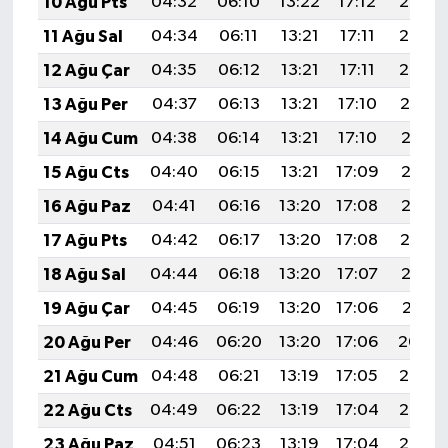
10 Ağu Pts
04:32
06:10
13:22
17:12
20:23
BİLİM TEKNOLOJİ
11 Ağu Sal
04:34
06:11
13:21
17:11
20:22
ASAYİŞ
12 Ağu Çar
04:35
06:12
13:21
17:11
20:20
13 Ağu Per
04:37
06:13
13:21
17:10
20:19
SEÇİM 2015
14 Ağu Cum
04:38
06:14
13:21
17:10
20:18
ÇEVRE
15 Ağu Cts
04:40
06:15
13:21
17:09
20:16
16 Ağu Paz
04:41
06:16
13:20
17:08
20:15
BİLİM VE TEKNOLOJİ
17 Ağu Pts
04:42
06:17
13:20
17:08
20:14
YARIŞMALAR
18 Ağu Sal
04:44
06:18
13:20
17:07
20:12
19 Ağu Çar
04:45
06:19
13:20
17:06
20:11
TANITIM
20 Ağu Per
04:46
06:20
13:20
17:06
20:09
HABERDE İNSAN
21 Ağu Cum
04:48
06:21
13:19
17:05
20:08
22 Ağu Cts
04:49
06:22
13:19
17:04
20:07
23 Ağu Paz
04:51
06:23
13:19
17:04
20:05