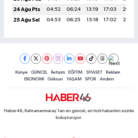
24 Ağu Pts
04:52
06:24
13:19
17:03
20:04
25 Ağu Sal
04:53
06:25
13:18
17:02
20:02
Künye
GÜNCEL
İletişim
EĞİTİM
SİYASET
Reklam
EKONOMİ
Göksun
YAŞAM
SPOR
Andırın
Haber46, Kahramanmaraş'tan en güncel, en hızlı haberleri sizinle
buluşturuyor.