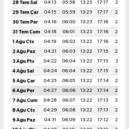
KİTAP
28 Tem Sal
04:13
05:58
13:23
17:17
20:37
29 Tem Çar
04:15
05:59
13:23
17:17
20:36
HEDEF2020
30 Tem Per
04:16
06:00
13:23
17:16
20:35
OTOMOBİL
31 Tem Cum
04:18
06:01
13:23
17:16
20:34
1 Ağu Cts
04:19
06:02
13:22
17:16
20:33
MİZAH
2 Ağu Paz
04:21
06:03
13:22
17:15
20:32
TARİH
3 Ağu Pts
04:22
06:04
13:22
17:15
20:31
4 Ağu Sal
04:24
06:04
13:22
17:15
20:30
Genel
5 Ağu Çar
04:25
06:05
13:22
17:14
20:29
Politika
6 Ağu Per
04:27
06:06
13:22
17:14
20:28
7 Ağu Cum
04:28
06:07
13:22
17:13
20:27
YEREL
8 Ağu Cts
04:29
06:08
13:22
17:13
20:25
BÖLGEDEN
9 Ağu Paz
04:31
06:09
13:22
17:12
20:24