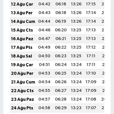
12 Ağu Çar
04:42
06:18
13:26
17:15
20:24
BİLİM TEKNOLOJİ
13 Ağu Per
04:43
06:18
13:26
17:14
20:23
ASAYİŞ
14 Ağu Cum
04:44
06:19
13:26
17:14
20:22
15 Ağu Cts
04:46
06:20
13:25
17:13
20:20
SEÇİM 2015
16 Ağu Paz
04:47
06:21
13:25
17:13
20:19
ÇEVRE
17 Ağu Pts
04:49
06:22
13:25
17:12
20:18
18 Ağu Sal
04:50
06:23
13:25
17:11
20:16
BİLİM VE TEKNOLOJİ
19 Ağu Çar
04:51
06:24
13:24
17:11
20:15
YARIŞMALAR
20 Ağu Per
04:53
06:25
13:24
17:10
20:13
21 Ağu Cum
04:54
06:26
13:24
17:09
20:12
TANITIM
22 Ağu Cts
04:55
06:27
13:24
17:09
20:11
HABERDE İNSAN
23 Ağu Paz
04:57
06:28
13:24
17:08
20:09
24 Ağu Pts
04:58
06:29
13:23
17:07
20:08