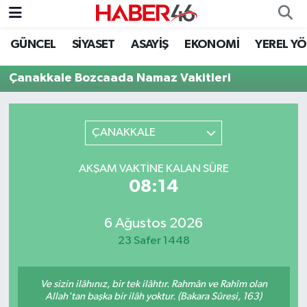
GÜNCEL
SİYASET
ASAYİŞ
EKONOMİ
YEREL Y
GÜNCEL
Nöbetçi Eczaneler
Çanakkale Bozcaada Namaz Vakitleri
SİYASET
Hava Durumu
EKONOMİ
Kahramanmaraş Namaz Vakitleri
ÇANAKKALE
SPOR
Trafik Durumu
AKŞAM VAKTINE KALAN SÜRE
08:14
YAŞAM
Süper Lig Puan Durumu ve Fikstür
6 Ağustos 2026
TEKNOLOJİ
Tüm Manşetler
23 Safer 1448
SAĞLIK
Son Dakika Haberleri
Ve sizin ilâhınız, bir tek ilâhtır. Rahmân ve Rahîm olan
EĞİTİM
Haber Arşivi
Allah'tan başka bir ilâh yoktur. (Bakara Sûresi, 163)