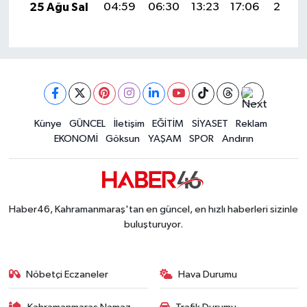
25 Ağu Sal
04:59
06:30
13:23
17:06
20:06
Künye
GÜNCEL
İletişim
EĞİTİM
SİYASET
Reklam
EKONOMİ
Göksun
YAŞAM
SPOR
Andırın
Haber46, Kahramanmaraş'tan en güncel, en hızlı haberleri sizinle
buluşturuyor.
Nöbetçi Eczaneler
Hava Durumu