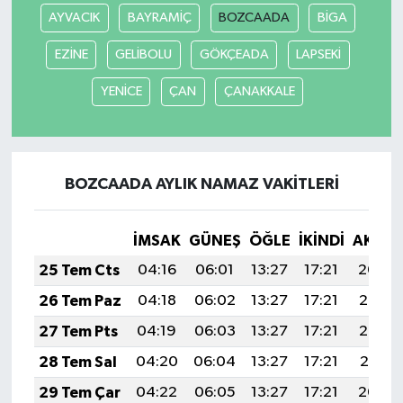
AYVACIK
BAYRAMİÇ
BOZCAADA
BİGA
SEÇİM 2011
EZİNE
GELİBOLU
GÖKÇEADA
LAPSEKİ
ÜÇÜNCÜ SAYFA
YENİCE
ÇAN
ÇANAKKALE
BİLİMNET
Yemek
BOZCAADA AYLIK NAMAZ VAKITLERI
SİVİL TOPLUM
İMSAK
GÜNEŞ
ÖĞLE
İKINDI
AKŞA
25 Tem Cts
04:16
06:01
13:27
17:21
20:44
SEÇİM 2014
26 Tem Paz
04:18
06:02
13:27
17:21
20:43
KİM KİMDİR
27 Tem Pts
04:19
06:03
13:27
17:21
20:42
28 Tem Sal
04:20
06:04
13:27
17:21
20:41
ÇEK GÖNDER
29 Tem Çar
04:22
06:05
13:27
17:21
20:40