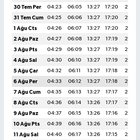
KİTAP
30 Tem Per
04:23
06:05
13:27
17:20
20:39
31 Tem Cum
04:25
06:06
13:27
17:20
20:38
HEDEF2020
1 Ağu Cts
04:26
06:07
13:27
17:20
20:37
OTOMOBİL
2 Ağu Paz
04:27
06:08
13:27
17:19
20:36
3 Ağu Pts
04:29
06:09
13:27
17:19
20:35
MİZAH
4 Ağu Sal
04:30
06:10
13:27
17:19
20:34
TARİH
5 Ağu Çar
04:32
06:11
13:27
17:18
20:33
6 Ağu Per
04:33
06:12
13:27
17:18
20:32
Genel
7 Ağu Cum
04:35
06:13
13:27
17:17
20:30
Politika
8 Ağu Cts
04:36
06:14
13:26
17:17
20:29
9 Ağu Paz
04:37
06:15
13:26
17:16
20:28
YEREL
10 Ağu Pts
04:39
06:16
13:26
17:16
20:27
BÖLGEDEN
11 Ağu Sal
04:40
06:17
13:26
17:15
20:26