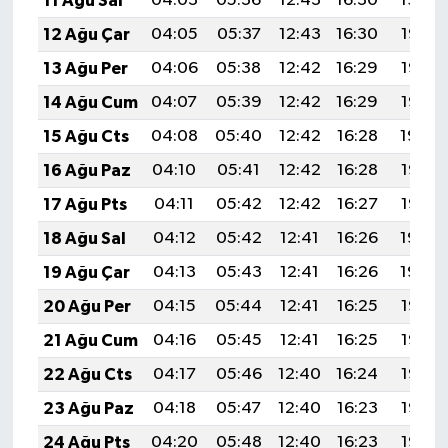
11 Ağu Sal
04:03
05:36
12:43
16:30
19:39
BİLİM TEKNOLOJİ
12 Ağu Çar
04:05
05:37
12:43
16:30
19:38
13 Ağu Per
04:06
05:38
12:42
16:29
19:37
ASAYİŞ
14 Ağu Cum
04:07
05:39
12:42
16:29
19:35
SEÇİM 2015
15 Ağu Cts
04:08
05:40
12:42
16:28
19:34
16 Ağu Paz
04:10
05:41
12:42
16:28
19:33
ÇEVRE
17 Ağu Pts
04:11
05:42
12:42
16:27
19:32
BİLİM VE TEKNOLOJİ
18 Ağu Sal
04:12
05:42
12:41
16:26
19:30
19 Ağu Çar
04:13
05:43
12:41
16:26
19:29
YARIŞMALAR
20 Ağu Per
04:15
05:44
12:41
16:25
19:28
TANITIM
21 Ağu Cum
04:16
05:45
12:41
16:25
19:26
22 Ağu Cts
04:17
05:46
12:40
16:24
19:25
HABERDE İNSAN
23 Ağu Paz
04:18
05:47
12:40
16:23
19:23
24 Ağu Pts
04:20
05:48
12:40
16:23
19:22