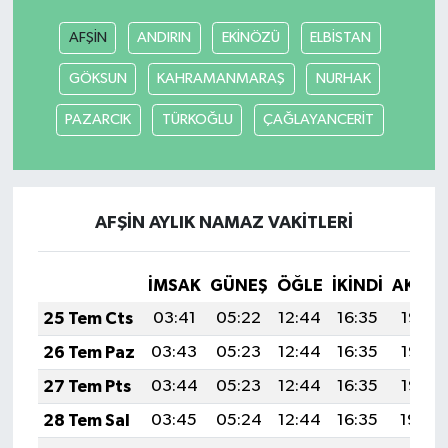
AFŞİN
ANDIRIN
EKİNÖZÜ
ELBİSTAN
SEÇİM 2011
GÖKSUN
KAHRAMANMARAŞ
NURHAK
ÜÇÜNCÜ SAYFA
PAZARCIK
TÜRKOĞLU
ÇAĞLAYANCERİT
BİLİMNET
Yemek
AFŞİN AYLIK NAMAZ VAKITLERI
SİVİL TOPLUM
İMSAK
GÜNEŞ
ÖĞLE
İKINDI
AKŞA
SEÇİM 2014
25 Tem Cts
03:41
05:22
12:44
16:35
19:56
26 Tem Paz
03:43
05:23
12:44
16:35
19:55
KİM KİMDİR
27 Tem Pts
03:44
05:23
12:44
16:35
19:55
ÇEK GÖNDER
28 Tem Sal
03:45
05:24
12:44
16:35
19:54