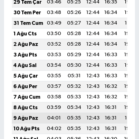
29 Tem Çar
03:46
05:25
12:44
16:35
19:53
KİTAP
30 Tem Per
03:48
05:26
12:44
16:34
19:52
HEDEF2020
31 Tem Cum
03:49
05:27
12:44
16:34
19:51
1 Ağu Cts
03:50
05:28
12:44
16:34
19:50
OTOMOBİL
2 Ağu Paz
03:52
05:28
12:44
16:34
19:49
MİZAH
3 Ağu Pts
03:53
05:29
12:44
16:33
19:48
4 Ağu Sal
03:54
05:30
12:44
16:33
19:47
TARİH
5 Ağu Çar
03:55
05:31
12:43
16:33
19:46
Genel
6 Ağu Per
03:57
05:32
12:43
16:32
19:45
7 Ağu Cum
03:58
05:33
12:43
16:32
19:44
Politika
8 Ağu Cts
03:59
05:34
12:43
16:31
19:43
YEREL
9 Ağu Paz
04:01
05:35
12:43
16:31
19:41
10 Ağu Pts
04:02
05:35
12:43
16:31
19:40
BÖLGEDEN