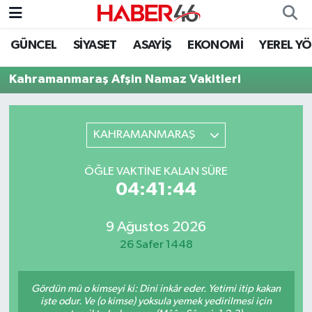
GÜNCEL
SİYASET
ASAYİŞ
EKONOMİ
YEREL Y
GÜNCEL
Nöbetçi Eczaneler
Kahramanmaraş Afşin Namaz Vakitleri
SİYASET
Hava Durumu
EKONOMİ
Kahramanmaraş Namaz Vakitleri
KAHRAMANMARAŞ
SPOR
Trafik Durumu
ÖĞLE VAKTINE KALAN SÜRE
04:41:44
YAŞAM
Süper Lig Puan Durumu ve Fikstür
9 Ağustos 2026
TEKNOLOJİ
Tüm Manşetler
26 Safer 1448
SAĞLIK
Son Dakika Haberleri
Gördün mü o kimseyi ki: Dini inkâr eder. Yetimi itip kakan
EĞİTİM
Haber Arşivi
işte odur. Ve (o kimse) yoksula yemek yedirilmesi için