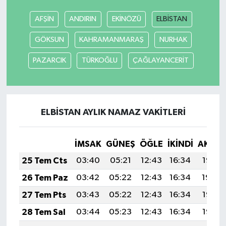
AFŞİN
ANDIRIN
EKİNÖZÜ
ELBİSTAN
SEÇİM 2011
GÖKSUN
KAHRAMANMARAŞ
NURHAK
ÜÇÜNCÜ SAYFA
PAZARCIK
TÜRKOĞLU
ÇAĞLAYANCERİT
BİLİMNET
Yemek
ELBİSTAN AYLIK NAMAZ VAKITLERI
SİVİL TOPLUM
İMSAK
GÜNEŞ
ÖĞLE
İKINDI
AKŞA
SEÇİM 2014
25 Tem Cts
03:40
05:21
12:43
16:34
19:55
26 Tem Paz
03:42
05:22
12:43
16:34
19:54
KİM KİMDİR
27 Tem Pts
03:43
05:22
12:43
16:34
19:53
ÇEK GÖNDER
28 Tem Sal
03:44
05:23
12:43
16:34
19:52