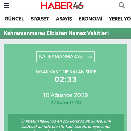
GÜNCEL
SİYASET
ASAYİŞ
EKONOMİ
YEREL Y
GÜNCEL
Nöbetçi Eczaneler
Kahramanmaraş Elbistan Namaz Vakitleri
SİYASET
Hava Durumu
EKONOMİ
Kahramanmaraş Namaz Vakitleri
KAHRAMANMARAŞ
SPOR
Trafik Durumu
İMSAK VAKTINE KALAN SÜRE
02:33
YAŞAM
Süper Lig Puan Durumu ve Fikstür
10 Ağustos 2026
TEKNOLOJİ
Tüm Manşetler
27 Safer 1448
SAĞLIK
Son Dakika Haberleri
Ümmetim hakkında en çok korktuğum kimse, ilmi
EĞİTİM
Haber Arşivi
(sadece) dilinde olan (itikadı bozuk, ilmiyle amel