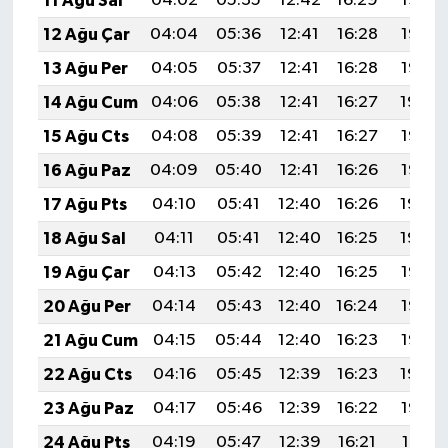
11 Ağu Sal
04:02
05:35
12:42
16:29
19:38
BİLİM TEKNOLOJİ
12 Ağu Çar
04:04
05:36
12:41
16:28
19:37
13 Ağu Per
04:05
05:37
12:41
16:28
19:35
ASAYİŞ
14 Ağu Cum
04:06
05:38
12:41
16:27
19:34
SEÇİM 2015
15 Ağu Cts
04:08
05:39
12:41
16:27
19:33
16 Ağu Paz
04:09
05:40
12:41
16:26
19:32
ÇEVRE
17 Ağu Pts
04:10
05:41
12:40
16:26
19:30
BİLİM VE TEKNOLOJİ
18 Ağu Sal
04:11
05:41
12:40
16:25
19:29
19 Ağu Çar
04:13
05:42
12:40
16:25
19:28
YARIŞMALAR
20 Ağu Per
04:14
05:43
12:40
16:24
19:26
TANITIM
21 Ağu Cum
04:15
05:44
12:40
16:23
19:25
22 Ağu Cts
04:16
05:45
12:39
16:23
19:24
HABERDE İNSAN
23 Ağu Paz
04:17
05:46
12:39
16:22
19:22
24 Ağu Pts
04:19
05:47
12:39
16:21
19:21