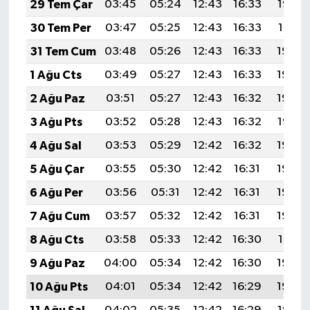
29 Tem Çar
03:45
05:24
12:43
16:33
19:52
KİTAP
30 Tem Per
03:47
05:25
12:43
16:33
19:51
HEDEF2020
31 Tem Cum
03:48
05:26
12:43
16:33
19:50
1 Ağu Cts
03:49
05:27
12:43
16:33
19:49
OTOMOBİL
2 Ağu Paz
03:51
05:27
12:43
16:32
19:48
MİZAH
3 Ağu Pts
03:52
05:28
12:43
16:32
19:47
4 Ağu Sal
03:53
05:29
12:42
16:32
19:46
TARİH
5 Ağu Çar
03:55
05:30
12:42
16:31
19:45
Genel
6 Ağu Per
03:56
05:31
12:42
16:31
19:44
7 Ağu Cum
03:57
05:32
12:42
16:31
19:43
Politika
8 Ağu Cts
03:58
05:33
12:42
16:30
19:41
YEREL
9 Ağu Paz
04:00
05:34
12:42
16:30
19:40
10 Ağu Pts
04:01
05:34
12:42
16:29
19:39
BÖLGEDEN