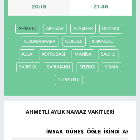
20:18
21:46
SEÇİM 2011
AHMETLİ
AKHİSAR
ALAŞEHİR
DEMİRCİ
ÜÇÜNCÜ SAYFA
GÖLMARMARA
GÖRDES
KIRKAĞAÇ
BİLİMNET
KULA
KÖPRÜBAŞI
MANİSA
SALİHLİ
Yemek
SARIGÖL
SARUHANLI
SELENDİ
SOMA
SİVİL TOPLUM
TURGUTLU
SEÇİM 2014
KİM KİMDİR
AHMETLİ AYLIK NAMAZ VAKITLERI
ÇEK GÖNDER
İMSAK
GÜNEŞ
ÖĞLE
İKINDI
AKŞA