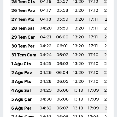
25 Tem Cts
04:16
05:57
13:20
17:12
20:33
KİTAP
26 Tem Paz
04:17
05:58
13:20
17:12
20:32
HEDEF2020
27 Tem Pts
04:18
05:59
13:20
17:11
20:31
28 Tem Sal
04:20
05:59
13:20
17:11
20:30
OTOMOBİL
29 Tem Çar
04:21
06:00
13:20
17:11
20:29
MİZAH
30 Tem Per
04:22
06:01
13:20
17:11
20:28
31 Tem Cum
04:24
06:02
13:20
17:10
20:27
TARİH
1 Ağu Cts
04:25
06:03
13:20
17:10
20:27
Genel
2 Ağu Paz
04:26
06:04
13:20
17:10
20:26
3 Ağu Pts
04:28
06:05
13:20
17:10
20:24
Politika
4 Ağu Sal
04:29
06:06
13:19
17:09
20:23
YEREL
5 Ağu Çar
04:30
06:06
13:19
17:09
20:22
6 Ağu Per
04:32
06:07
13:19
17:09
20:21
BÖLGEDEN