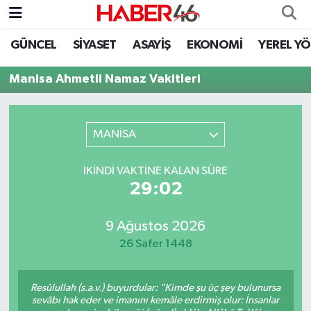
GÜNCEL
SİYASET
ASAYİŞ
EKONOMİ
YEREL Y
GÜNCEL
Nöbetçi Eczaneler
Manisa Ahmetli Namaz Vakitleri
SİYASET
Hava Durumu
EKONOMİ
Kahramanmaraş Namaz Vakitleri
MANİSA
SPOR
Trafik Durumu
İKINDI VAKTINE KALAN SÜRE
29:02
YAŞAM
Süper Lig Puan Durumu ve Fikstür
9 Ağustos 2026
TEKNOLOJİ
Tüm Manşetler
26 Safer 1448
SAĞLIK
Son Dakika Haberleri
Resûlullah (s.a.v.) buyurdular: "Kimde şu üç şey bulunursa
EĞİTİM
Haber Arşivi
sevâbı hak eder ve imanını kemâle erdirmiş olur: İnsanlar