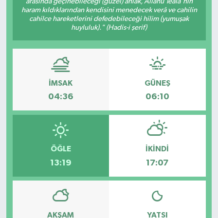
arasında geçinebileceği (güzel) ahlâk, Allâhü Teâlâ'nın
haram kıldıklarından kendisini menedecek verâ ve cahilin
İLÇE HABERLERİ
cahilce hareketlerini defedebileceği hilim (yumuşak
huyluluk)." (Hadis-i şerif)
KÜLTÜR-SANAT
KSÜ
İMSAK
GÜNEŞ
DÜNYA
04:36
06:10
ROPORTAJ
MAGAZİN
ÖĞLE
İKINDI
13:19
17:07
KADIN-AİLE
YEREL YÖNETİM
AKŞAM
YATSI
MEDYA