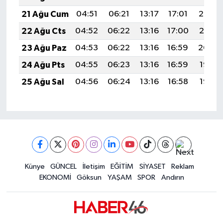
21 Ağu Cum
04:51
06:21
13:17
17:01
20:03
22 Ağu Cts
04:52
06:22
13:16
17:00
20:01
23 Ağu Paz
04:53
06:22
13:16
16:59
20:00
24 Ağu Pts
04:55
06:23
13:16
16:59
19:58
25 Ağu Sal
04:56
06:24
13:16
16:58
19:57
Künye
GÜNCEL
İletişim
EĞİTİM
SİYASET
Reklam
EKONOMİ
Göksun
YAŞAM
SPOR
Andırın