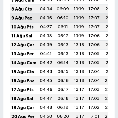
7 Ağu Cum
04:33
06:08
13:19
17:08
20:20
BİLİM TEKNOLOJİ
8 Ağu Cts
04:34
06:09
13:19
17:08
20:19
9 Ağu Paz
04:36
06:10
13:19
17:07
20:18
ASAYİŞ
10 Ağu Pts
04:37
06:11
13:19
17:07
20:17
SEÇİM 2015
11 Ağu Sal
04:38
06:12
13:19
17:06
20:16
12 Ağu Çar
04:39
06:13
13:18
17:06
20:14
ÇEVRE
13 Ağu Per
04:41
06:13
13:18
17:05
20:13
BİLİM VE TEKNOLOJİ
14 Ağu Cum
04:42
06:14
13:18
17:05
20:12
15 Ağu Cts
04:43
06:15
13:18
17:04
20:11
YARIŞMALAR
16 Ağu Paz
04:45
06:16
13:18
17:04
20:09
TANITIM
17 Ağu Pts
04:46
06:17
13:17
17:03
20:08
18 Ağu Sal
04:47
06:18
13:17
17:03
20:07
HABERDE İNSAN
19 Ağu Çar
04:48
06:19
13:17
17:02
20:05
20 Ağu Per
04:50
06:20
13:17
17:01
20:04