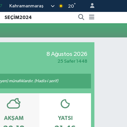
°
Kahramanmaraş
7
20
8
SEÇİM2024
2
8
3
8 Ağustos 2026
4
25 Safer 1448
n) münafıklardır. (Hadis-i şerif)
AKŞAM
YATSI