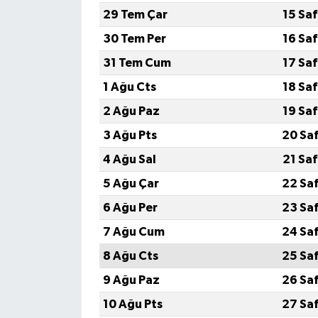
29 Tem Çar
15 Sa
SEÇİM 2011
30 Tem Per
16 Sa
31 Tem Cum
17 Sa
ÜÇÜNCÜ SAYFA
1 Ağu Cts
18 Sa
BİLİMNET
2 Ağu Paz
19 Sa
3 Ağu Pts
20 Sa
Yemek
4 Ağu Sal
21 Sa
SİVİL TOPLUM
5 Ağu Çar
22 Sa
6 Ağu Per
23 Sa
SEÇİM 2014
7 Ağu Cum
24 Sa
KİM KİMDİR
8 Ağu Cts
25 Sa
9 Ağu Paz
26 Sa
ÇEK GÖNDER
10 Ağu Pts
27 Sa