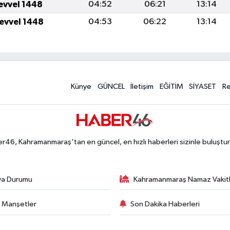
levvel 1448
04:52
06:21
13:14
levvel 1448
04:53
06:22
13:14
Künye
GÜNCEL
İletişim
EĞİTİM
SİYASET
R
r46, Kahramanmaraş'tan en güncel, en hızlı haberleri sizinle buluştur
va Durumu
Kahramanmaraş Namaz Vakitl
 Manşetler
Son Dakika Haberleri