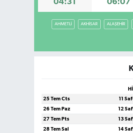
04:31
06:07
İLÇE HABERLERİ
AHMETLİ
AKHİSAR
ALAŞEHİR
KÜLTÜR-SANAT
KSÜ
DÜNYA
ROPORTAJ
MAGAZİN
H
25 Tem Cts
11 Sa
KADIN-AİLE
26 Tem Paz
12 Sa
YEREL YÖNETİM
27 Tem Pts
13 Sa
28 Tem Sal
14 Sa
MEDYA