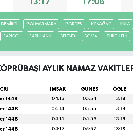
13:17
17:06
DEMİRCİ
GÖLMARMARA
GÖRDES
KIRKAĞAÇ
KULA
SARIGÖL
SARUHANLI
SELENDİ
SOMA
TURGUTLU
KÖPRÜBAŞI AYLIK NAMAZ VAKITLER
İCRİ
İMSAK
GÜNEŞ
ÖĞLE
fer 1448
04:13
05:54
13:18
fer 1448
04:14
05:55
13:18
fer 1448
04:15
05:56
13:18
fer 1448
04:17
05:57
13:18