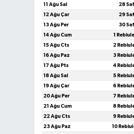
KİTAP
11 Ağu Sal
28 Sa
12 Ağu Çar
29 Sa
HEDEF2020
13 Ağu Per
30 Sa
OTOMOBİL
14 Ağu Cum
1 Rebiul
15 Ağu Cts
2 Rebiul
MİZAH
16 Ağu Paz
3 Rebiul
TARİH
17 Ağu Pts
4 Rebiul
18 Ağu Sal
5 Rebiul
Genel
19 Ağu Çar
6 Rebiul
Politika
20 Ağu Per
7 Rebiul
21 Ağu Cum
8 Rebiul
YEREL
22 Ağu Cts
9 Rebiul
BÖLGEDEN
23 Ağu Paz
10 Rebiu