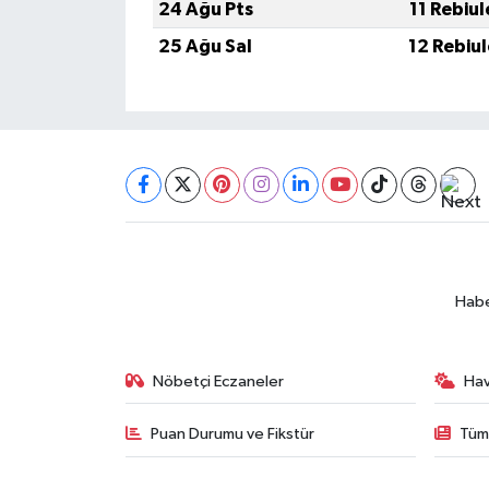
24 Ağu Pts
11 Rebiu
BİLİM TEKNOLOJİ
25 Ağu Sal
12 Rebiu
ASAYİŞ
SEÇİM 2015
ÇEVRE
BİLİM VE TEKNOLOJİ
YARIŞMALAR
Habe
TANITIM
Nöbetçi Eczaneler
Ha
HABERDE İNSAN
Puan Durumu ve Fikstür
Tüm